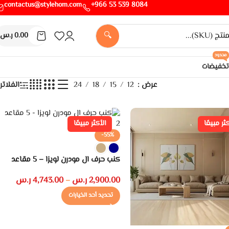
contactus@stylehom.com
8084 539 53 966+
🔍
0.00
ر.س
محدود
تخفيضات
عرض
12
15
18
24
الفلاتر
كثر مبيعًا
الأكثر مبيعًا
-55%
كنب حرف ال مودرن لويزا – 5 مقاعد
2,900.00
ر.س
4,743.00
ر.س
–
تحديد أحد الخيارات