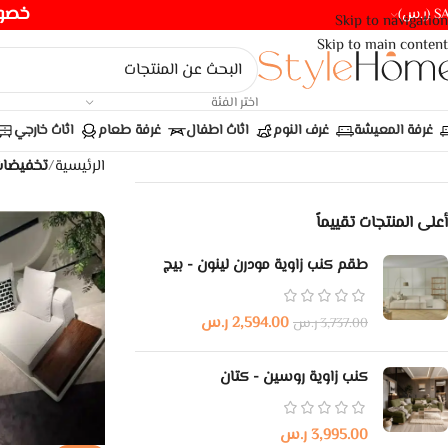
خصومات ت
(ر.س)
Skip to navigation
Skip to main content
اختر الفئة
غرفة المعيشة
غرف النوم
اثاث اطفال
غرفة طعام
اثاث خارجي
الرئيسية
/
تخفيضا
أعلى المنتجات تقييماً
طقم كنب زاوية مودرن لينون - بيج
2,594.00
ر.س
3,737.00
ر.س
كنب زاوية روسين - كتان
3,995.00
ر.س