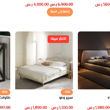
560
ر.س
6,900.00
ر.س
4,900.00
ر.س
إضافة إلى السلة
الأكثر مبيعًا
-60%
-52%
ه
سرير ومو
طاولات 
1,980.00
ر.س
1,550.00
ر.س
1,890.00
ر.س
997.00
–