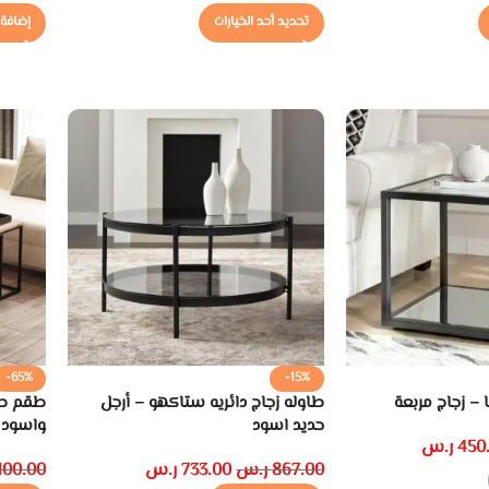
تحديد أحد الخيارات
إضافة 
-65%
-15%
ا – زجاج مربعة
طاوله زجاج دائريه ستاكهو – أرجل
طقم طا
حديد اسود
واسود
450
ر.س
867.00
ر.س
733.00
ر.س
100.00