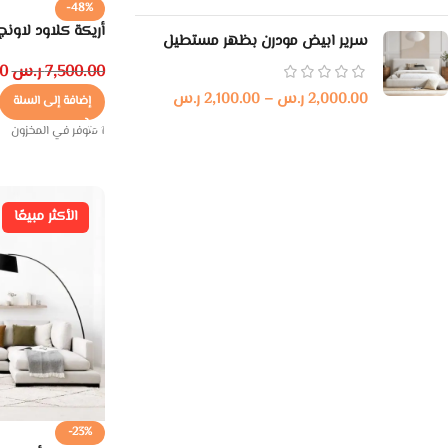
-48%
أريكة كلاود لاونج 
سرير ابيض مودرن بظهر مستطيل
7,500.00
ر.س
0
2,000.00
ر.س
–
2,100.00
ر.س
إضافة إلى السلة
1 متوفر في المخزون
الأكثر مبيعًا
-23%