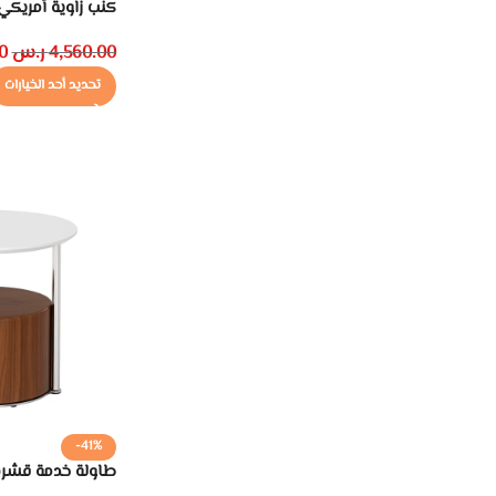
كنب زاوية أمريك
4,560.00
ر.س
0
تحديد أحد الخيارات
-41%
طاولة خدمة قشرة 