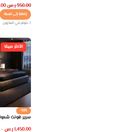
950.00
ر.س
.00
إضافة إلى السلة
2 متوفر في المخزون
الأكثر مبيعًا
-59%
سرير هونت شموا
1,450.00
ر.س
–