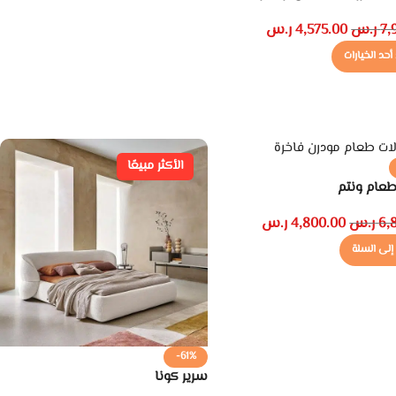
7,
ر.س
4,575.00
ر.س
أحد الخيارات
الأكثر مبيعًا
طعام ونتم
6,
ر.س
4,800.00
ر.س
إلى السلة
-61%
سرير كونا