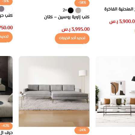
-31%
-58%
المنحنية الفاخرة
+2
كنب حر
كنب زاوية روسين – كتان
3,900.0
ر.س
750.00
3,995.00
ر.س
تحديد 
تحديد أحد الخيارات
-42%
-24%
حرف ال 