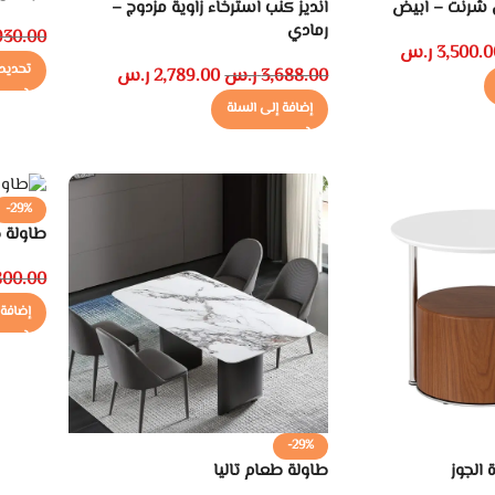
ي شرنت – ابيض
انديز كنب استرخاء زاوية مزدوج –
رمادي
930.00
3,500.0
ر.س
تحديد 
3,688.00
ر.س
2,789.00
ر.س
إضافة إلى السلة
-29%
طاولة 
800.00
إضافة 
-29%
الجوز
طاولة طعام تاليا