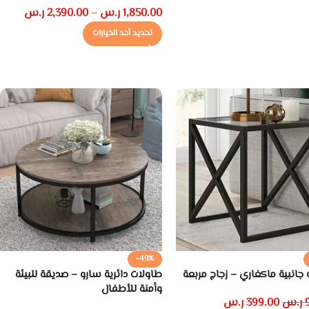
1,850.00
ر.س
2,390.00
ر.س
–
تحديد أحد الخيارات
-49%
جانبية ماكغاري – زجاج مربعة
طاولات دائرية سارو – صديقة للبيئة
وأمنة للأطفال
ر.س
399.00
ر.س