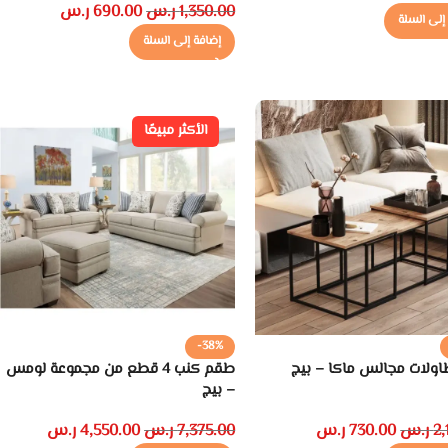
1,350.00
ر.س
690.00
ر.س
إلى السلة
إضافة إلى السلة
الأكثر مبيعًا
-38%
ولات مجالس ماكا – بيج
طقم كنب 4 قطع من مجموعة لومس
– بيج
2,
ر.س
730.00
ر.س
7,375.00
ر.س
4,550.00
ر.س