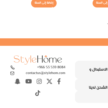
إلى السلة
إضافة إلى السلة
8084 539 53 966+
لاستبدال و
contactus@stylehom.com
لشحن لدينا