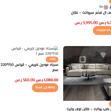
+5
ف ال فخم سروانت – كتان
5,
ر.س
3,995.00
ر.س
أحد الخيارات
-48%
سجاد مودرن كريمي – قياس 150*220
سم
1,080.00
ر.س
560.00
ر.س
إضافة إلى السلة
كنب روانت – كتان اوف وايت