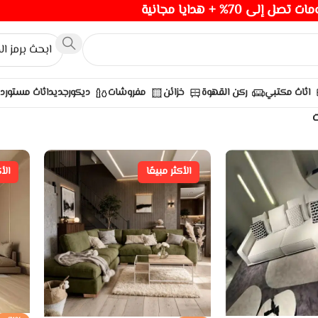
صل إلى 70% + هدايا مجانية
اثاث مكتبي
ركن القهوة
خزائن
مفروشات
ديكور
جديد
اثاث مستورد
ت
الأكثر مبيعًا
الأ