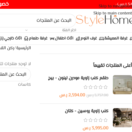
خصومات ت
(ر.س)
Skip to navigation
Skip to main content
اختر الفئة
غرفة المعيشة
غرف النوم
اثاث اطفال
غرفة طعام
اثاث خارجي
الرئيسية
/
ركن الق
لا توجد منتجات تت
أعلى المنتجات تقييماً
طقم كنب زاوية مودرن لينون - بيج
كاسات
2,594.00
ر.س
3,737.00
ر.س
كنب زاوية روسين - كتان
3,995.00
ر.س