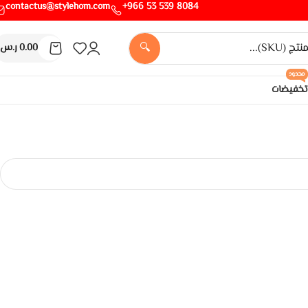
contactus@stylehom.com
8084 539 53 966+
🔍
0.00
ر.س
محدود
تخفيضات