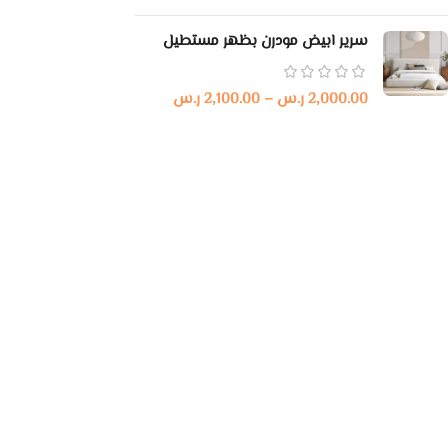
سرير ابيض مودرن بظهر مستطيل
2,000.00
ر.س
–
2,100.00
ر.س