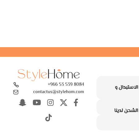
8084 539 53 966+
لاستبدال و
contactus@stylehom.com
لشحن لدينا