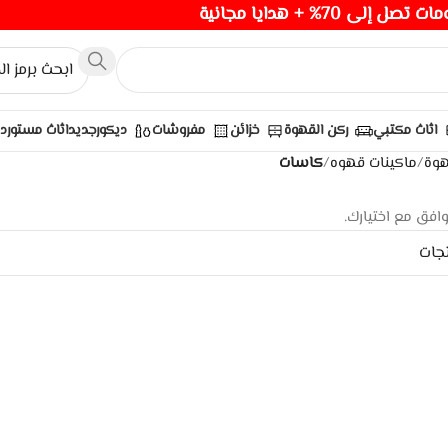
صل إلى 70% + هدايا مجانية
اثاث مكتبي
ركن القهوة
خزائن
مفروشات
ديكور
جديد
اثاث مستورد
هوة
/
ماكينات قهوه
/
كاسات
وافق مع اختيارك.