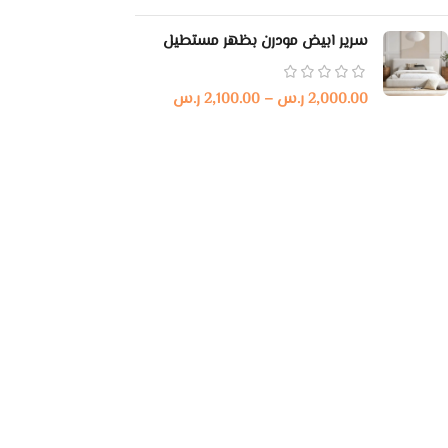
سرير ابيض مودرن بظهر مستطيل
2,000.00
ر.س
–
2,100.00
ر.س