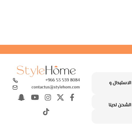
8084 539 53 966+
لاستبدال و
contactus@stylehom.com
لشحن لدينا