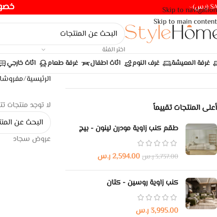
خصومات ت
(ر.س)
Skip to navigation
Skip to main content
اختر الفئة
غرفة المعيشة
غرف النوم
اثاث اطفال
غرفة طعام
اثاث خارجي
الرئيسية
/
مفروشا
لا توجد منتجات تت
أعلى المنتجات تقييماً
طقم كنب زاوية مودرن لينون - بيج
عروض سجاد
2,594.00
ر.س
3,737.00
ر.س
كنب زاوية روسين - كتان
3,995.00
ر.س