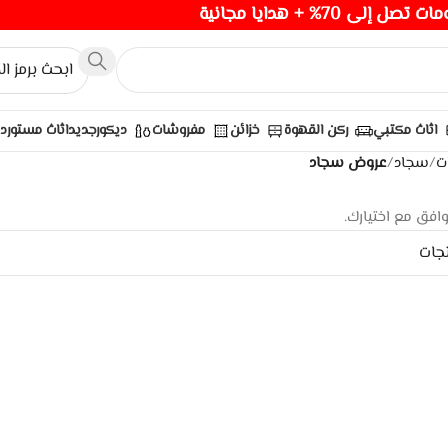
صل إلى 70% + هدايا مجانية
اثاث مكتبي
ركن القهوة
خزائن
مفروشات
ديكور
جديد
اثاث مستورد
ت
/
سجاد
/
عروض سجاد
وافق مع اختيارك.