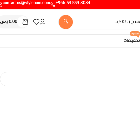
contactus@stylehom.com
8084 539 53 966+
🔍
0.00
ر.س
محدود
تخفيضات