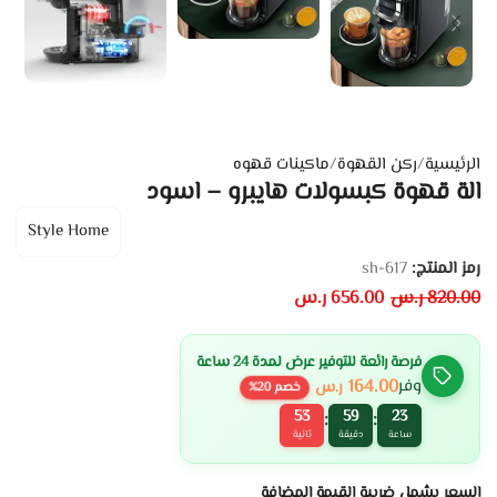
الرئيسية
/
ركن القهوة
/
ماكينات قهوه
الة قهوة كبسولات هايبرو – اسود
Style Home
رمز المنتج:
sh-617
820.00
ر.س
656.00
ر.س
فرصة رائعة للتوفير عرض لمدة 24 ساعة
164.00
وفر
ر.س
خصم
20
%
53
59
23
:
:
ساعة
دقيقة
ثانية
السعر يشمل ضريبة القيمة المضافة