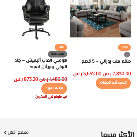
-41%
-28%
كر
بيعت كلها
كراسي العاب أنيفيش – جلد
طقم كنب روزالي – 5 قطع
00
البولي يوريثان اسود
7,830.00
ر.س
5,652.00
ر.س
1,480.00
ر.س
873.20
ر.س
تحديد أحد الخيارات
قراءة المزيد
غير متوفر في المخزون
تصفح الكل
الأكثر مبيعا