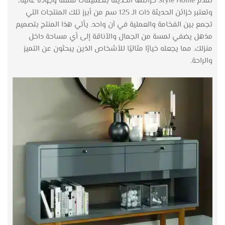
تقدم Style Home خزائنها الحديثة بتصميمات متقنة وجودة عالية،
وتعتبر خزائن الحديثة ذات الـ 125 سم من أبرز تلك المنتجات التي
تجمع بين الفخامة والعملية في آن واحد. يأتي هذا المنتج بتصميم
مذهل يضفي لمسة من الجمال والأناقة إلى أي مساحة داخل
منزلك. مما يجعله خيارًا مثاليًا للأشخاص الذين يبحثون عن التميز
والراحة.