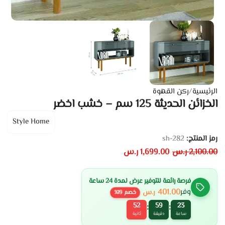
الرئيسية
/
ركن القهوة
الخزائن الحديثة 125 سم – خشب اخضر
Style Home
رمز المنتج:
sh-282
2,100.00
ر.س
1,699.00
ر.س
فرصة رائعة للتوفير عرض لمدة 24 ساعة
401.00
وفر
ر.س
خصم
19
%
52
59
23
:
:
ساعة
دقيقة
ثانية