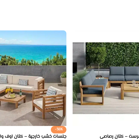
-36%
فرست – كتان رصاصي
جلسات خشب خارجية – كتان اوف وا