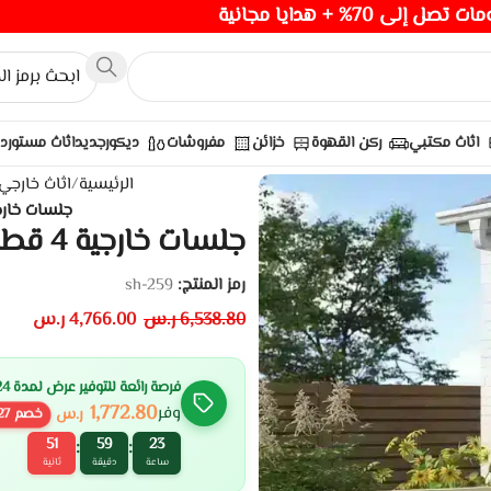
صل إلى 70% + هدايا مجانية
اثاث مكتبي
ركن القهوة
خزائن
مفروشات
ديكور
جديد
اثاث مستورد
الرئيسية
/
اثاث خارجي
جلسات خارجية 4 قطع – كتان 
جلسات خارجية 4 قطع – كتان اوف وايت
رمز المنتج:
sh-259
6,538.80
ر.س
4,766.00
ر.س
فرصة رائعة للتوفير عرض لمدة 24 ساعة
1,772.80
وفر
ر.س
خصم
27
50
59
23
:
:
ساعة
دقيقة
ثانية