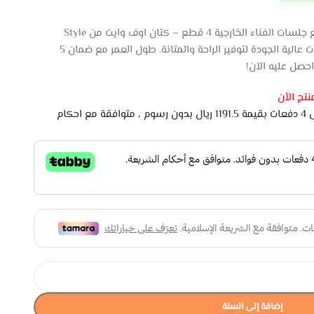
استمتع بالراحة والأناقة في فناءك مع جلسات الفناء الخارجية 4 قطع – كتان اوف وايت من Style
Home. تصميم مضلع تقليدي مع خامات عالية الجودة لتوفير الراحة والمتانة. طول العمر مع ضمان 5
تج الأن
اشتري الان وادفع لاحقًا على 4 دفعات بقيمة 1191.5 ريال بدون رسوم ، متوافقة مع احكام
إضافة إلى السلة