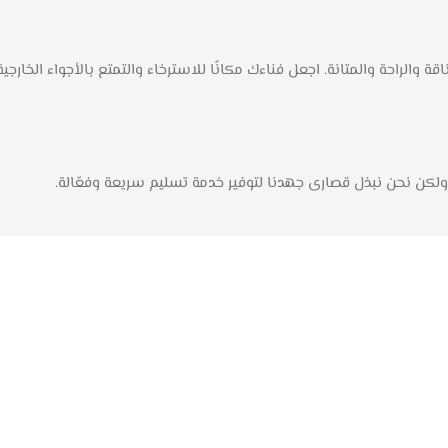
ناء الخارجية 4 قطع من Style Home تجمع بين الأناقة والراحة والمتانة. اجعل فناءك مكانًا للاسترخاء وال
، ولكن نحن نبذل قصارى جهدنا لتوفير خدمة تسليم سريعة وفعّالة.