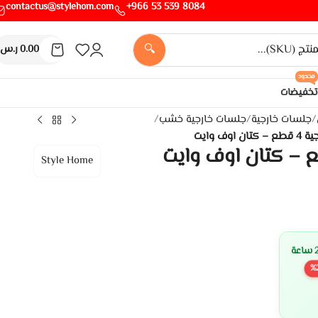
contactus@stylehom.com
8084 539 53 966+
🔍
0.00
ر.س
محدود
تخفيضات
/
جلسات خارجية
/
جلسات خارجية خشب
/
اوف وايت
Style Home
%