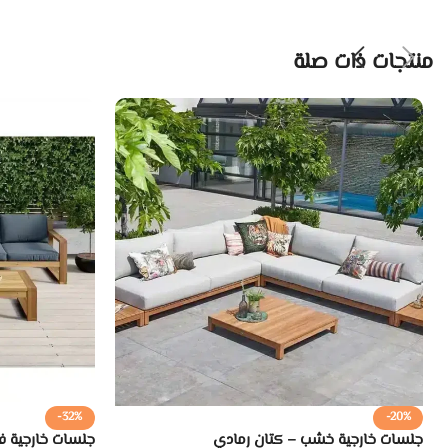
منتجات ذات صلة
-32%
-20%
جلسات خارجية خشب – كتان رمادي
جلسات خارجية 