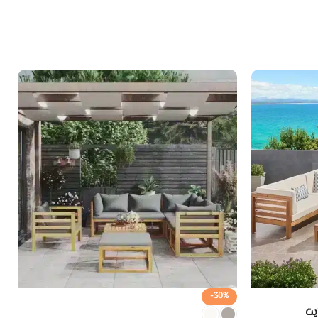
-30%
يت
ج