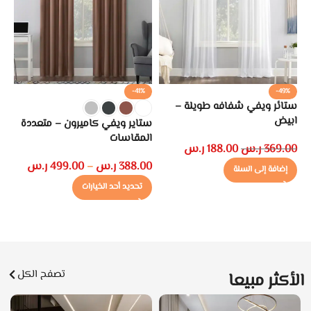
%
-41%
-49%
ستائر ويفي شفافه طويلة –
طا
ابيض
ستاير ويفي كاميرون – متعددة
00
المقاسات
369.00
ر.س
188.00
ر.س
388.00
ر.س
499.00
ر.س
–
إضافة إلى السلة
تحديد أحد الخيارات
تصفح الكل
الأكثر مبيعا