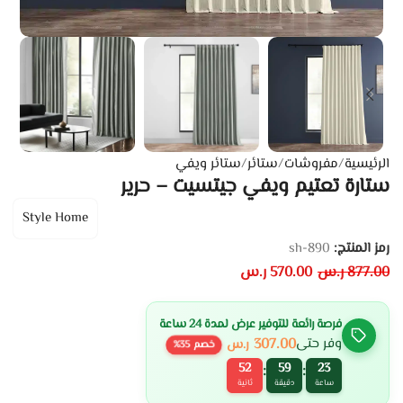
الرئيسية
/
مفروشات
/
ستائر
/
ستائر ويفي
ستارة تعتيم ويفي جيتسيت – حرير
Style Home
رمز المنتج:
sh-890
877.00
ر.س
570.00
ر.س
فرصة رائعة للتوفير عرض لمدة 24 ساعة
307.00
وفر حتى
ر.س
خصم
35
%
52
59
23
:
:
ساعة
دقيقة
ثانية