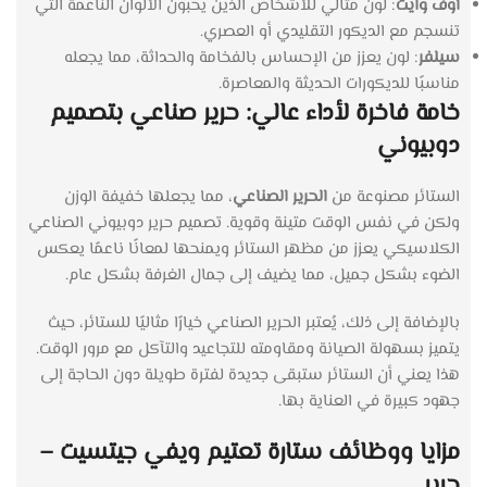
أوف وايت
: لون مثالي للأشخاص الذين يحبون الألوان الناعمة التي
تنسجم مع الديكور التقليدي أو العصري.
سيلفر
: لون يعزز من الإحساس بالفخامة والحداثة، مما يجعله
مناسبًا للديكورات الحديثة والمعاصرة.
خامة فاخرة لأداء عالي: حرير صناعي بتصميم
دوبيوني
الستائر مصنوعة من
الحرير الصناعي
، مما يجعلها خفيفة الوزن
ولكن في نفس الوقت متينة وقوية. تصميم حرير دوبيوني الصناعي
الكلاسيكي يعزز من مظهر الستائر ويمنحها لمعانًا ناعمًا يعكس
الضوء بشكل جميل، مما يضيف إلى جمال الغرفة بشكل عام.
بالإضافة إلى ذلك، يُعتبر الحرير الصناعي خيارًا مثاليًا للستائر، حيث
يتميز بسهولة الصيانة ومقاومته للتجاعيد والتآكل مع مرور الوقت.
هذا يعني أن الستائر ستبقى جديدة لفترة طويلة دون الحاجة إلى
جهود كبيرة في العناية بها.
مزايا ووظائف ستارة تعتيم ويفي جيتسيت –
حرير