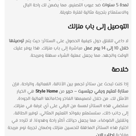
لمدة 5 سنوات
ضد عيوب التصنيع، مما يضمن لك راحة البال
والاستمتاع بتجربة مثالية لفترة طويلة.
التوصيل إلى باب منزلك
لا داعي للقلق حول كيفية الحصول على الستائر؛ حيث يتم
توصيلها
خلال 10 إلى 14 يوم عمل
مباشرة إلى باب منزلك. هذا يوفر عليك
الوقت والجهد، مما يجعل عملية الشراء سهلة ومريحة.
خلاصة
إذا كنت تبحث عن ستائر تجمع بين الأناقة، الفعالية، والراحة، فإن
ستارة تعتيم ويفي جيتسيت – حرير
من
Style Home
هي الخيار
الأمثل لك. من خلال تصميمها الفاخر وخاماتها العالية الجودة،
ستضفي هذه الستائر لمسة من الرقي على أي غرفة في منزلك.
إلى جانب ذلك، ستستمتع بفوائد التعتيم المثالي، توفير الطاقة،
وتقليل الضوضاء، مما يجعل حياتك أكثر راحة وهدوءًا. لا تتردد في
اختيار هذه الستائر المذهلة لتحسين منزلك وضمان تجربة نوم مريحة
وفاخرة
اطلب الان
.