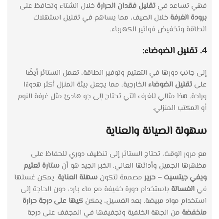
فهي تساعد في
تقليل فقدان الحرارة
خلال الشتاء وتحافظ على
برودة الغرفة
خلال الصيف، مما يساهم في تقليل استهلاك
الطاقة وتخفيض فواتير الكهرباء.
4. تقليل الضوضاء:
إلى جانب دورها في التعتيم وتوفير الطاقة، تعمل الستائر أيضًا
على
تقليل الضوضاء
الخارجية، مما يجعل بيئة المنزل أكثر هدوءًا
وراحة. هذا مثالي للغرف التي تحتاج إلى جو هادئ مثل غرفة النوم
أو المكتب المنزلي.
سهولة الصيانة والعناية
مع مرور الوقت، تحتاج الستائر إلى تنظيف دوري للحفاظ على
مظهرها الجميل وأدائها العالي. الخبر الجيد هو أن
ستارة تعتيم
ويفي جيتسيت – حرير
مصممة لتكون
سهلة العناية
. يمكن غسلها
في
الغسالة
باستخدام دورة خفيفة مع ماء بارد، دون الحاجة إلى
استخدام مواد مبيضة. بعد الغسيل، يمكن
كيها على درجة حرارة
منخفضة
من الجهة الخلفية وتجفيفها في المجفف على درجة