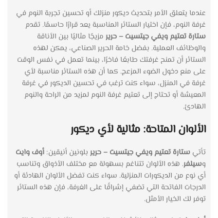
عندما يتعلق الأمر بتحديث ديكور منزلك أو تحسين تجربة النوم في
غرفة النوم، فإن اختيار الستائر المناسبة يعد قرارًا حاسمًا. تقدم
ستارة تعتيم ويفي جيتسيت – حرير
مزيجًا مثاليًا بين الأناقة
والوظائف العملية. بفضل خامة الحرير الصناعي، يمكن لهذه
الستائر أن تمنح غرفتك طابعًا فاخرًا، بينما تعمل في نفس الوقت
على منع دخول الضوء المزعج. كما أن هذه الستائر مناسبة لأي
غرفة في المنزل، سواء كنت ترغب في تحسين الديكور في غرفة
المعيشة أو تحتاج إلى تعتيم غرفة النوم لمزيد من الراحة والنوم
الهادئ.
الألوان المتاحة: مثالية لأي ديكور
تأتي
ستارة تعتيم ويفي جيتسيت – حرير
بلونين أنيقين:
أوف وايت
و
سيلفر
. هذه الألوان تتناغم بسهولة مع مختلف الأذواق وتناسب
أي نوع من الديكورات المنزلية. سواء كنت تفضل الألوان الهادئة أو
الدرجات الفاتحة التي تضفي إشراقًا على الغرفة، فإن هذه الستائر
توفر لك الخيار الأمثل.