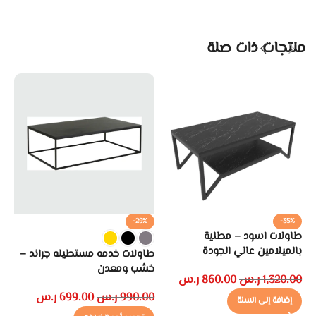
منتجات ذات صلة
-29%
-35%
طاولات اسود – مطلية
طا
بالميلامين عالي الجودة
طب
طاولات خدمه مستطيله جراند –
خشب ومعدن
1,320.00
ر.س
860.00
ر.س
00
990.00
ر.س
699.00
ر.س
إضافة إلى السلة