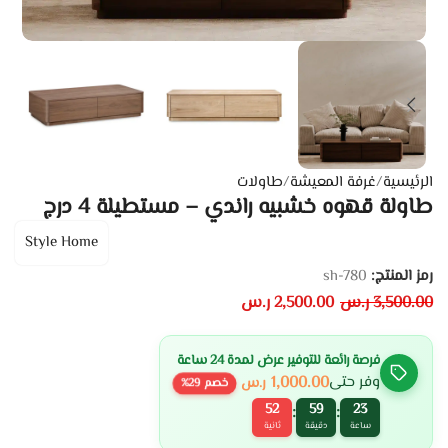
الرئيسية
/
غرفة المعيشة
/
طاولات
طاولة قهوه خشبيه راندي – مستطيلة 4 درج
Style Home
رمز المنتج:
sh-780
3,500.00
ر.س
2,500.00
ر.س
فرصة رائعة للتوفير عرض لمدة 24 ساعة
1,000.00
وفر حتى
ر.س
خصم
29
%
52
59
23
:
:
ساعة
دقيقة
ثانية