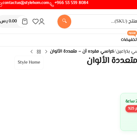
contactus@stylehom.com
8084 539 53 966+
🔍
0.00
ر.س
محدود
تخفيضات
ي بذراعين
/
كراسي مفرده آن – متعددة الألوان
تعددة الألوان
Style Home
%
23