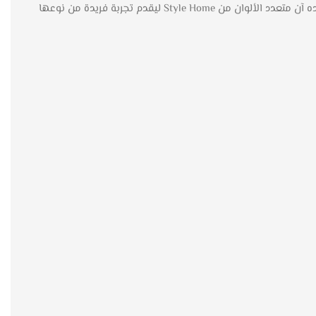
تعتبر الكراسي جزءًا أساسيًا في أي منزل، لذا يسعى الجميع لاختيار الكراسي التي تجمع بين الأناقة والراحة. وفي هذا السياق، تأتي كراسي مفرده آن متعدد الألوان من Style Home ليقدم تجربة فريدة من نوعها