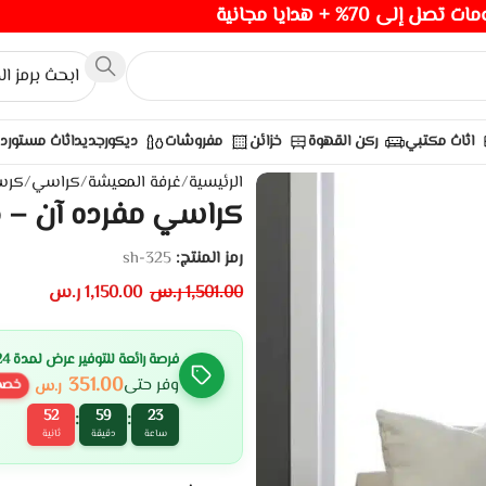
صل إلى 70% + هدايا مجانية
اثاث مكتبي
ركن القهوة
خزائن
مفروشات
ديكور
جديد
اثاث مستورد
الرئيسية
/
غرفة المعيشة
/
كراسي
/
كرس
كراسي مفرده آن – م
رمز المنتج:
sh-325
1,501.00
ر.س
1,150.00
ر.س
فرصة رائعة للتوفير عرض لمدة 24 ساعة
351.00
وفر حتى
ر.س
خصم
51
59
23
:
:
ساعة
دقيقة
ثانية