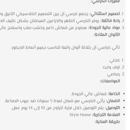
مميزات الكرسي:
تصميم استثنائي:
يجمع كرسي آن بين التصميم الكلاسيكي الأنيق واست
راحة فائقة:
يوفر الكرسي الظهر والذراعين المبطنان بشكل كثيف الدعم
مواد عالية الجودة:
مصنوع من قماش ناعم وخشب صلب واسفنج عالي الجو
الألوان المتاحة:
تأتي كراسي آن بثلاثة ألوان رائعة لتناسب جميع أنماط الديكور:
كحلي
اوف وايت
رصاصي
المواصفات:
الخامة:
قماش عالي الجودة.
الضمان:
يأتي الكرسي مع ضمان لمدة 5 سنوات ضد عيوب الصناعة.
التوصيل:
يتم التوصيل خلال فترة تتراوح من 10 إلى 14 يوم عمل.
العلامة التجارية:
Style Home.
طريقة العناية: