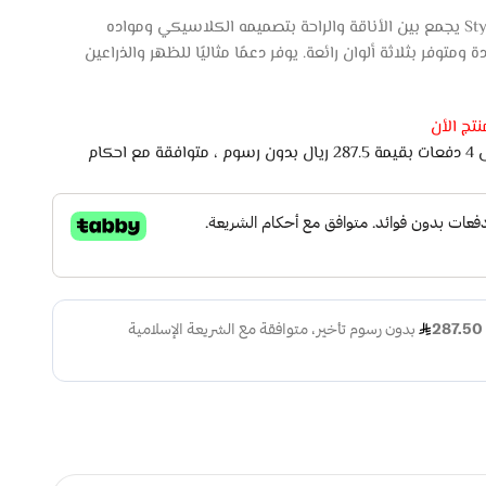
كرسي آن متعدد الألوان من Style Home يجمع بين الأناقة والراحة بتصميمه الكلاسيكي ومواده
توفر بثلاثة ألوان رائعة. يوفر دعمًا مثاليًا للظهر والذراعين
تج الأن
اشتري الان وادفع لاحقًا على 4 دفعات بقيمة 287.5 ريال بدون رسوم ، متوافقة مع احكام