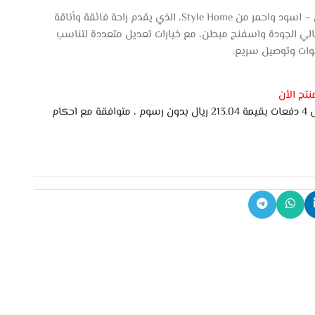
احصل على كرسي العاب دوار أنيفيش – اسود واحمر من Style Home، الذي يقدم راحة فائقة وأناقة
تبك المنزلي. مصنوع من جلد PU عالي الجودة واسفنج مبطن، مع خيارات تعديل متعددة لتناسب
تج الأن
اشتري الان وادفع لاحقًا على 4 دفعات بقيمة 213.04 ريال بدون رسوم ، متوافقة مع احكام