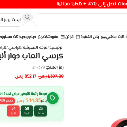
صل إلى 70% + هدايا مجانية
اثاث مكتبي
ركن القهوة
خزائن
مفروشات
ديكور
جديد
اثاث مستورد
الرئيسية
/
غرفة المعيشة
/
كراسي
/
كرا
كرسي العاب دوار أن
رمز المنتج:
sh-379
1,397.00
ر.س
852.17
ر.س
فرصة رائعة للتوفير عرض لمدة 24 ساعة
544.83
وفر
ر.س
خصم
39
%
53
59
23
:
:
ساعة
دقيقة
ثانية