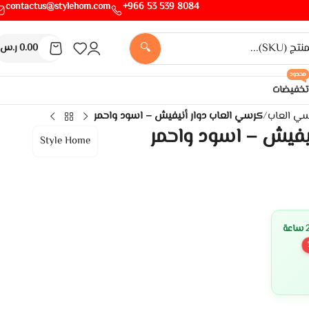
contactus@stylehom.com
8084 539 53 966+
🔍
0.00
ر.س
محدود
تخفيضات
سي العاب
/
كرسي العاب دوار أنيفيش – اسود واحمر
يفيش – اسود واحمر
Style Home