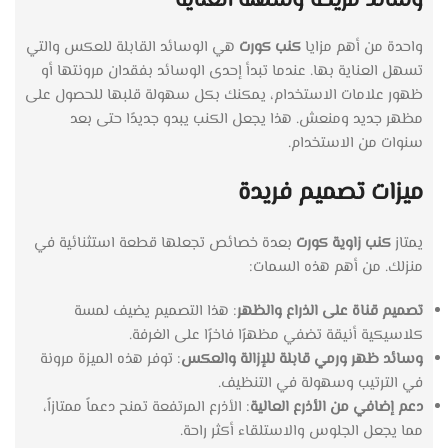
وسائد مريحة وسهلة العناية
واحدة من أهم مزايا
كنب كورت
هي الوسائد القابلة للعكس والتي
تسهل العناية بها. عندما تبدأ إحدى الوسائد بفقدان مرونتها أو
ظهور علامات الاستخدام، يمكنك بكل سهولة قلبها للحصول على
مظهر جديد ومنعش. هذا يجعل الكنب يبدو جديدًا حتى بعد
سنوات من الاستخدام.
ميزات تصميم فريدة
يمتاز
كنب زاوية كورت
بعدة خصائص تجعلها قطعة استثنائية في
منزلك. من أهم هذه السمات:
تصميم قناة على الذراع والظهر
: هذا التصميم يضيف لمسة
كلاسيكية أنيقة تضفي مظهرًا فاخرًا على الغرفة.
وسائد ظهر ورمي قابلة للإزالة والعكس
: توفر هذه الميزة مرونة
في الترتيب وسهولة في التنظيف.
دعم إضافي من الأذرع العالية
: الأذرع المرتفعة تمنح دعماً ممتازاً،
مما يجعل الجلوس والاستلقاء أكثر راحة.