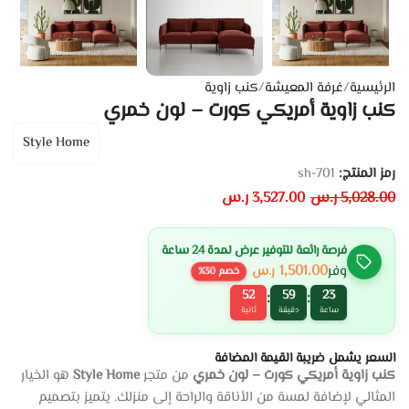
الرئيسية
/
غرفة المعيشة
/
كنب زاوية
كنب زاوية أمريكي كورت – لون خمري
Style Home
رمز المنتج:
sh-701
5,028.00
ر.س
3,527.00
ر.س
فرصة رائعة للتوفير عرض لمدة 24 ساعة
1,501.00
وفر
ر.س
خصم
30
%
51
59
23
:
:
ساعة
دقيقة
ثانية
السعر يشمل ضريبة القيمة المضافة
كنب زاوية أمريكي كورت – لون خمري
من متجر
Style Home
هو الخيار
المثالي لإضافة لمسة من الأناقة والراحة إلى منزلك. يتميز بتصميم