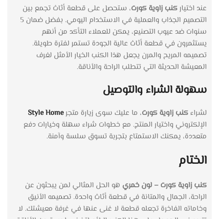
عند اختيار
كنب زاوية كورت
، ستحصل على قطعة أثاث تجمع بين
التصميم الجذاب والعملية في الاستخدام اليومي. بفضل ضمان 5
سنوات ضد عيوب التصنيع، يمكن للعملاء التأكد من أنهم
يستثمرون في قطعة أثاث عالية الجودة تستمر لفترة طويلة.
تصميمه المريح والمرن يجعل هذا الكنب الخيار الأمثل لغرف
المعيشة الحديثة التي تتطلب الراحة والأناقة.
سهولة الشراء والتوصيل
لشراء
كنب زاوية كورت
، ما عليك سوى زيارة متجر
Style Home
الإلكتروني واختيار المنتج. مع خطوات شراء سهلة وخيارات دفع
متعددة، يمكنك الاستمتاع بتجربة تسوق سلسة وآمنة.
الختام
كنب زاوية كورت – لون خمري
هو الحل المثالي لمن يبحثون عن
الراحة، الجمال والمتانة في قطعة أثاث واحدة. تصميمه الأنيق
وخاماته الفاخرة تجعله قطعة لا غنى عنها في غرفة معيشتك. لا