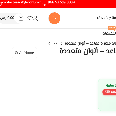
contactus@stylehom.com
8084 539 53 966+
🔍
0.00
ر.س
محدود
تخفيضات
قاعد – ألوان متعددة
Style Home
صم
39
%