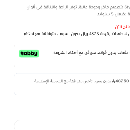
كنب صالة فخم 3 مقاعد من Style Home بتصميم فاخر وجودة عالية. توفر الراحة والأناقة في ألوان
 5 سنوات.
تج الأن
اشتري الان وادفع لاحقًا على 4 دفعات بقيمة 487.5 ريال بدون رسوم ، متوافقة مع احكام