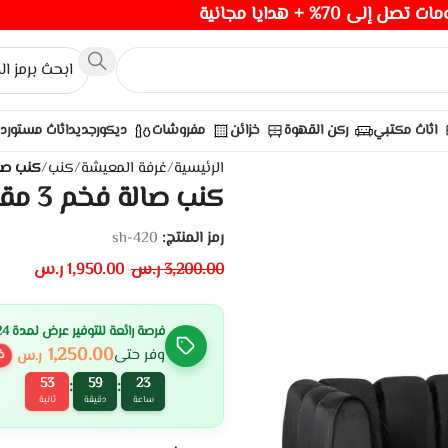
صل إلى 70% + هدايا مجانية
اثاث مكتبي
ركن القهوة
خزائن
مفروشات
ديكور
جديد
اثاث مستورد
الرئيسية
/
غرفة المعيشة
/
كنب
/
كنب صالة فخم 3 م
كنب صالة فخم 3 مقاعد – ألوان متعددة
رمز المنتج:
sh-420
3,200.00
ر.س
1,950.00
ر.س
فرصة رائعة للتوفير عرض لمدة 24 ساعة
1,250.00
وفر حتى
ر.س
خ
51
59
23
:
:
ساعة
دقيقة
ثانية