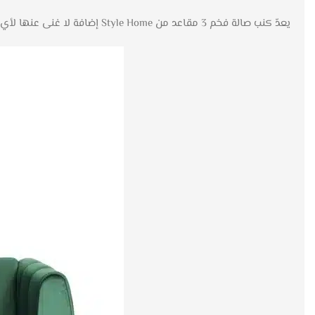
يعدّ كنب صالة فخم 3 مقاعد من Style Home إضافة لا غنى عنها لأي مساحة داخلية. متوفرة بألوان متعددة تشمل الأسود، الأحمر خدود، والزمرد، تناسب كل منها أذواق الأفراد المتنوعة.