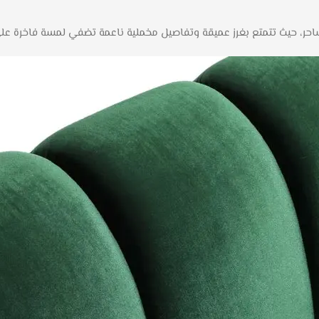
لساحر، حيث تتمتع بغرز عميقة وتفاصيل مخملية ناعمة تضفي لمسة فاخرة عل