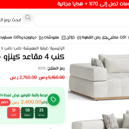
صل إلى 70% + هدايا مجانية
اثاث مكتبي
ركن القهوة
خزائن
مفروشات
ديكور
جديد
اثاث مستورد
الرئيسية
/
غرفة المعيشة
/
كنب
/
كنب ٤ مقاعد
كنب 4 مقاعد كينزو – كنب مودرن
رمز المنتج:
1019
5,160.00
ر.س
2,760.00
ر.س
فرصة رائعة للتوفير عرض لمدة 24 ساعة
2,400.00
وفر
ر.س
خصم
51
59
23
:
:
ساعة
دقيقة
ثانية