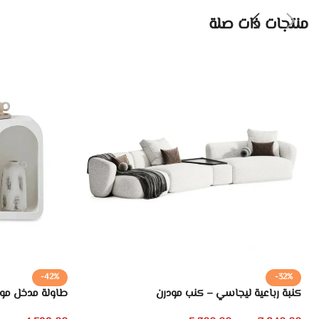
منتجات ذات صلة
-42%
-32%
كنبة رباعية ليجاسي – كنب مودرن
طاولة مدخل مو