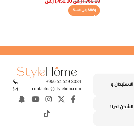
1,760.00
ر.س
1,450.00
ر.س
0
إضافة إلى السلة
8084 539 53 966+
لاستبدال و
contactus@stylehom.com
لشحن لدينا