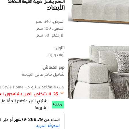
السعر يشمل ضريبة القيمة المضافة
الأبعاد:
العرض: 346 سم
العمق: 100 سم
الارتفاع: 80 سم
اللون:
أوف وايت
نوع القماش:
شانيل فاخر عالي الجودة
كنب 4 مقاعد كينزو من Style Home خيار مناسب لمن يبحث عن كنب مودرن بخامة شانيل وتصميم فاخر
25
الاشخاص الذين يشاهدون المن
الشريعة