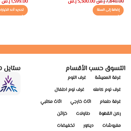
7,840.00
ر.س
5,300.00
ر.س
1,599.00
ر.س
–
إضافة إلى السلة
تحديد أحد الخيارا
التسوق حسب الأقسام
ستايل ه
غرفة المعيشة
غرف النوم
غرف نوم كامله
غرف نوم اطفال
غرفة طعام
اثاث خارجي
اثاث مكتبي
ركن القهوة
طاولات
خزائن
مفروشات
ديكور
تخفيضات