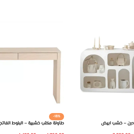
-18%
درن – خشب ابيض
طاولة مكتب خشبية – البلوط الفاتح