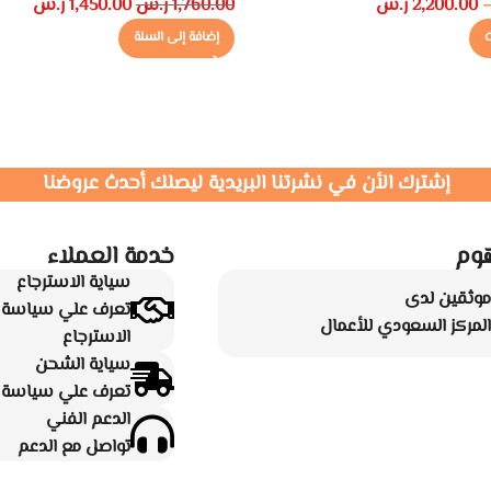
2,200.00
ر.س
1,760.00
ر.س
1,450.00
ر.س
ت
إضافة إلى السلة
إشترك الأن في نشرتنا البريدية ليصلك أحدث عروضنا
وم
خدمة العملاء
سياية الاسترجاع
موثقين لدى
تعرف علي سياسة ا
المركز السعودي للأعمال
الاسترجاع
سياية الشحن
تعرف علي سياسة ا
الدعم الفني
تواصل مع الدعم