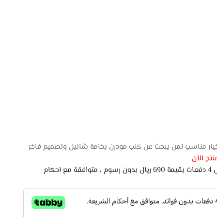
تج الأن
اشتري الان وادفع لاحقًا على 4 دفعات بقيمة 690 ريال بدون رسوم ، متوافقة مع احكام