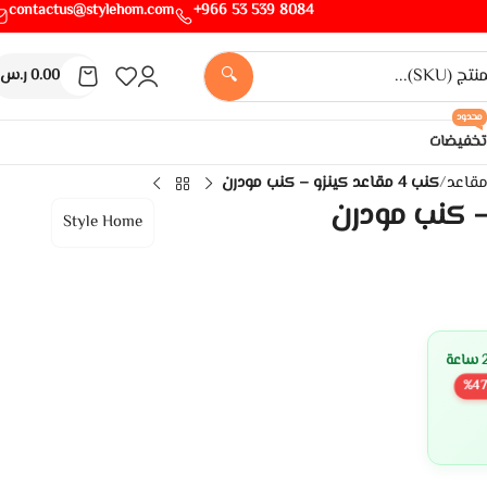
contactus@stylehom.com
8084 539 53 966+
🔍
0.00
ر.س
محدود
تخفيضات
/
كنب 4 مقاعد كينزو – كنب مودرن
Style Home
%
47