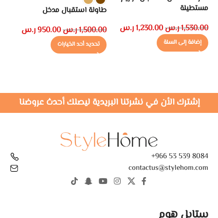
مستطيلة
طاولة استقبال مدخل
أر
1,530.00
ر.س
1,230.00
ر.س
1,500.00
ر.س
950.00
ر.س
00
إضافة إلى السلة
تحديد أحد الخيارات
إشترك الأن في نشرتنا البريدية ليصلك أحدث عروضنا
8084 539 53 966+
contactus@stylehom.com
ستايل هوم