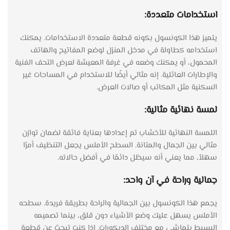
استخدامات متعددة:
يتميز هذا الكونسول بكونه قطعة متعددة الاستخدامات. يمكنك
استخدامه كطاولة في مدخل المنزل لوضع المفاتيح والهاتف
المحمول، أو يمكنك وضعه في غرفة المعيشة لعرض التحف الفنية
والإطارات العائلية. إنه مثالي أيضًا للاستخدام في المساحات غير
السكنية مثل المكاتب أو صالات العرض.
لمسة نهائية مثالية:
اللمسة النهائية للأخشاب تم إعدادها بعناية فائقة لضمان توازن
مثالي بين الجمال والمتانة. السطح الأملس يجعل التنظيف أمرًا
سهلاً، مما يعني أنه سيظل دائمًا في أفضل حالاته.
جمالية وراحة في آن واحد:
يجمع هذا الكونسول بين الجمالية والراحة بطريقة فريدة. سطحه
الأملس يسهل عليك وضع الأشياء دون قلق، بينما تصميمه
البسيط يتماشى مع مختلف الديكورات. إذا كنت تبحث عن قطعة