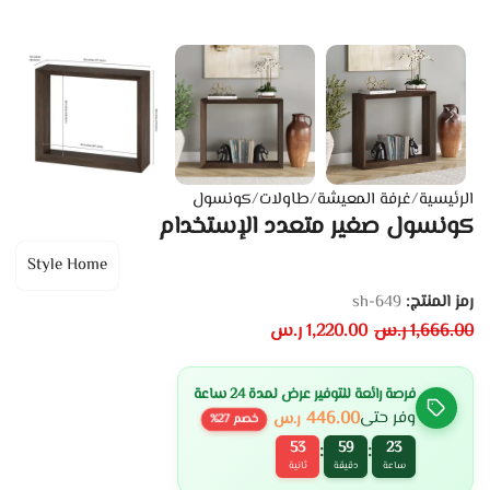
الرئيسية
/
غرفة المعيشة
/
طاولات
/
كونسول
كونسول صغير متعدد الإستخدام
Style Home
رمز المنتج:
sh-649
1,666.00
ر.س
1,220.00
ر.س
فرصة رائعة للتوفير عرض لمدة 24 ساعة
446.00
وفر حتى
ر.س
خصم
27
%
52
59
23
:
:
ساعة
دقيقة
ثانية