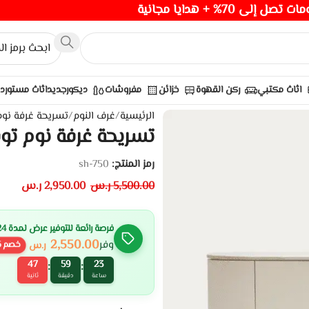
صل إلى 70% + هدايا مجانية
اثاث مكتبي
ركن القهوة
خزائن
مفروشات
ديكور
جديد
اثاث مستورد
الرئيسية
/
غرف النوم
/
تسريحة غرفة نوم
تسريحة غرفة نوم توف
رمز المنتج:
sh-750
5,500.00
ر.س
2,950.00
ر.س
فرصة رائعة للتوفير عرض لمدة 24 ساعة
2,550.00
وفر
ر.س
خصم
6
46
59
23
:
:
ساعة
دقيقة
ثانية