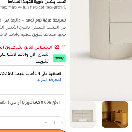
السعر يشمل ضريبة القيمة المضافة
&amp;amp;lt;div class=”flex max-w-full flex-col flex-grow”>
تسريحة غرفة نوم توفو – دائرية
هي قطع
من الخشب المطلي باللون الأبيض الف
توفو مساحة تخزين عملية وأناقة لا مث
22
الاشخاص الذين يشاهدون المن
الشريعة
+
-