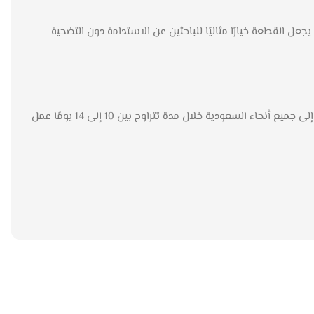
عل القطعة خيارًا مثاليًا للباحثين عن الاستدامة دون التضحية
ومن أجل راحة بالك، تأتي التسريحة مع ضمان لمدة 5 سنوات ضد عيوب الصناعة، إلى جانب خدمة عملاء محترفة. كذلك، نقدم خدمة توصيل سريعة إلى جميع أنحاء السعودية خلال مدة تتراوح بين 10 إلى 14 يومًا عمل