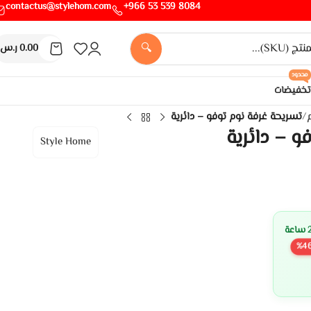
contactus@stylehom.com
8084 539 53 966+
🔍
0.00
ر.س
محدود
تخفيضات
/
تسريحة غرفة نوم توفو – دائرية
و – دائرية
Style Home
%
4