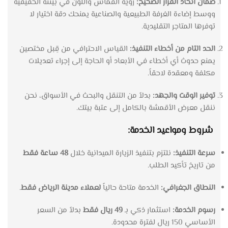
ضمان
اتخاذ
القرار
الصحيح:
رؤية
القماش
واللون
في
بيئته
الحقيقية
ووسط
إضاءة
الغرفة
الطبيعية
والصناعية
يمنحك
دقة
اختيار
لا
توفرها
المتاجر
التقليدية
.
الحد
التام
من
أخطاء
التنفيذ:
القياس
الاحترافي
من
قِبل
مختصين
يمنع
حدوث
أي
أخطاء
في
الأبعاد
أو
الحاجة
إلى
إجراء
تعديلات
مكلفة
ومعقدة
لاحقاً
.
توفير الوقت والجهد:
بدلاً من التنقل والبحث في الأسواق، نحن
ننقل معرض الأقمشة بالكامل إلى عتبة بيتك.
شروط ومواعيد الخدمة:
سرعة
التنفيذ:
نلتزم
بتنفيذ
الزيارة
الميدانية
خلال
48
ساعة
فقط
من
تاريخ
تأكيد
الطلب
.
النطاق
الجغرافي:
الخدمة
متاحة
حالياً
لعملاء
مدينة
الرياض
فقط
.
رسوم
الخدمة:
استثمار
ذكي
بـ
49
ريال
فقط
بدلاً
من
السعر
الأساسي
150
ريال
لفترة
محدودة
.