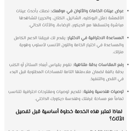
عرض
عينات
الخامات
والألوان
في
موقعك:
نصلك
بأحدث
عينات
الأقمشة
(
مثل
البوكليه،
الشانيل،
الكتان،
والحرير)
لتشاهدها
مباشرة
وتنسقها
مع
الديكور،
الإضاءة،
والأثاث
الحالي
.
المساعدة
الاحترافية
في
الاختيار:
يقدم
لك
فريقنا
الدعم
الكامل
والمساعدة
في
اختيار
الخامة
واللون
الأنسب
لأسلوب
وهوية
منزلك
.
رفع
المقاسات
بدقة
متناهية:
نقوم
بقياس
أبعاد
الستائر
أو
الكنب
بدقة
بالغة
لضمان
ملاءمتها
التامة
للمساحات
المطلوبة
قبل
البدء
في
القص
والتنفيذ
.
توصيات
هندسية
وفنية:
تقديم
توصيات
ومقترحات
احترافية
تتناسب
تماماً
مع
مساحة
غرفتك
وهندسة
ديكورك
الداخلي
.
لماذا تعتبر هذه الخدمة خطوة أساسية قبل تفصيل
الأثاث؟