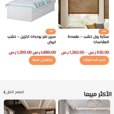
-31%
-26%
ستارة رول خشب – متعددة
سرير نفر بوحدات تخزين – خشب
طا
المقاسات
ابيض
00
630.00
ر.س
1,260.00
ر.س
1,880.00
ر.س
1,299.00
ر.س
–
تحديد أحد الخيارات
إضافة إلى السلة
تصفح الكل
الأكثر مبيعا