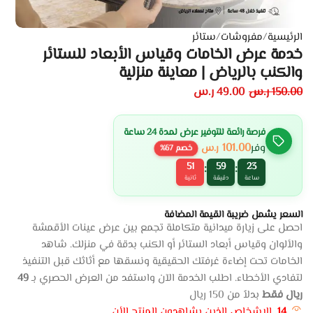
الرئيسية
/
مفروشات
/
ستائر
خدمة عرض الخامات وقياس الأبعاد للستائر
والكنب بالرياض | معاينة منزلية
150.00
ر.س
49.00
ر.س
فرصة رائعة للتوفير عرض لمدة 24 ساعة
101.00
وفر
ر.س
خصم
67
%
51
59
23
:
:
ساعة
دقيقة
ثانية
السعر يشمل ضريبة القيمة المضافة
احصل
على
زيارة
ميدانية
متكاملة
تجمع
بين
عرض
عينات
الأقمشة
والألوان
وقياس
أبعاد
الستائر
أو
الكنب
بدقة
في
منزلك
.
شاهد
الخامات
تحت
إضاءة
غرفتك
الحقيقية
ونسقها
مع
أثاثك
قبل
التنفيذ
لتفادي
الأخطاء
.
اطلب
الخدمة
الآن
واستفد
من
العرض
الحصري
بـ
49
ريال
فقط
بدلاً
من
150
ريال
14
الاشخاص الذين يشاهدون المنتج الأن