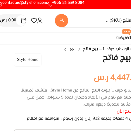
contactus@stylehom.com
8084 539 53 966+
🔍
0.00
ر.س
محدود
تخفيضات
و كنب حرف L – بيج فاتح
Style Home
4,447
ر.س
استمتع بأناقة وراحة فريدة مع كنب سالو حرف L بلونه البيج الفاتح من Style Home. اكتشف تصميمًا
فريدًا يجمع بين الجمال والوظائف العملية مع تنوع في الأبعاد وضمان لمدة 5 سنوات. احصل على
الية لتحديث ديكور منزلك.
تج الأن
اشتري الان وادفع لاحقًا على 4 دفعات بقيمة 932 ريال بدون رسوم ، متوافقة مع احكام