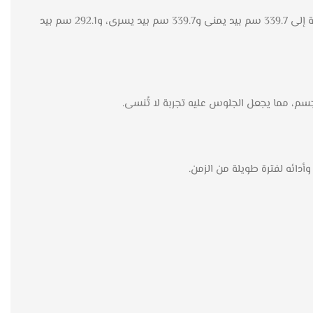
تتوفر كنب سالو بأبعاد متعددة لتلبية احتياجاتك بدقة، حيث يأتي بأبعاد مختلفة بما في ذلك 383.5 سم بيد يمنى و383.5 سم بيد يسرى، بالإضافة إلى 339.7 سم بيد يمنى و339.7 سم بيد يسرى، و292.1 سم بيد
جسم، مما يجعل الجلوس عليه تجربة لا تُنسى.