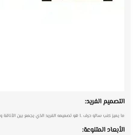
التصميم الفريد:
ما يميز كنب سالو حرف L هو تصميمه الفريد الذي يجمع بين الأناقة والراحة. بغض النظر عن حجم منزلك أو تصميمه، يتناسب هذا الكنب بشكل مثالي مع جميع الأذواق والديكورات الداخلية.
الأبعاد المتنوعة: