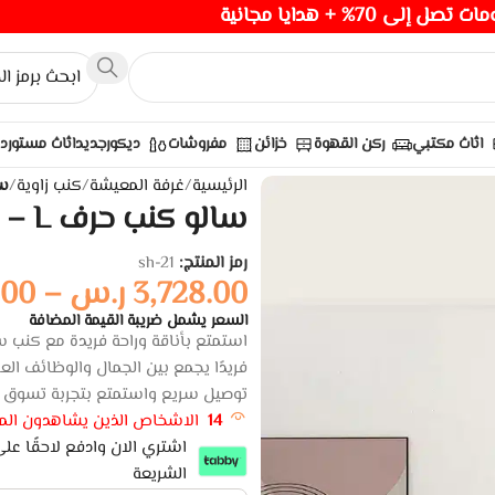
صل إلى 70% + هدايا مجانية
اثاث مكتبي
ركن القهوة
خزائن
مفروشات
ديكور
جديد
اثاث مستورد
الرئيسية
/
غرفة المعيشة
/
كنب زاوية
/
سال
سالو كنب حرف L – بيج فاتح
رمز المنتج:
sh-21
3,728.00
ر.س
–
.00
السعر يشمل ضريبة القيمة المضافة
توصيل سريع واستمتع بتجربة تسوق مث
14
الاشخاص الذين يشاهدون المن
الشريعة