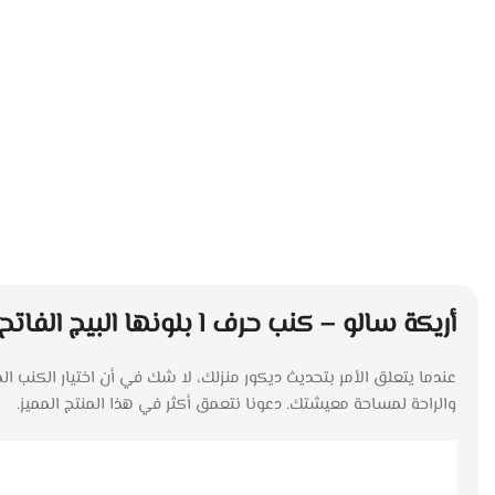
أريكة سالو – كنب حرف l بلونها البيج الفاتح استكشف جمال وراحة:
عندما يتعلق الأمر بتحديث ديكور منزلك، لا شك في أن اختيار الكنب المناسب يلعب 
والراحة لمساحة معيشتك. دعونا نتعمق أكثر في هذا المنتج المميز.