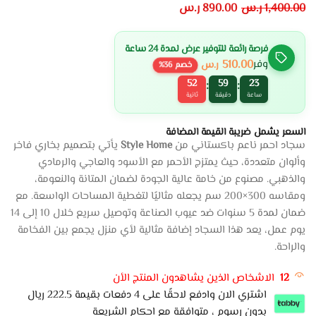
1,400.00
ر.س
890.00
ر.س
فرصة رائعة للتوفير عرض لمدة 24 ساعة
510.00
وفر
ر.س
خصم
36
%
52
59
23
:
:
ساعة
دقيقة
ثانية
السعر يشمل ضريبة القيمة المضافة
سجاد احمر ناعم باكستاني من
Style Home
يأتي بتصميم بخاري فاخر
وألوان متعددة، حيث يمتزج الأحمر مع الأسود والعاجي والرمادي
والذهبي. مصنوع من خامة عالية الجودة لضمان المتانة والنعومة،
ومقاسه 300×200 سم يجعله مثاليًا لتغطية المساحات الواسعة. مع
ضمان لمدة 5 سنوات ضد عيوب الصناعة وتوصيل سريع خلال 10 إلى 14
يوم عمل، يعد هذا السجاد إضافة مثالية لأي منزل يجمع بين الفخامة
والراحة.
12
الاشخاص الذين يشاهدون المنتج الأن
اشتري الان وادفع لاحقًا على 4 دفعات بقيمة 222.5 ريال
بدون رسوم ، متوافقة مع احكام الشريعة