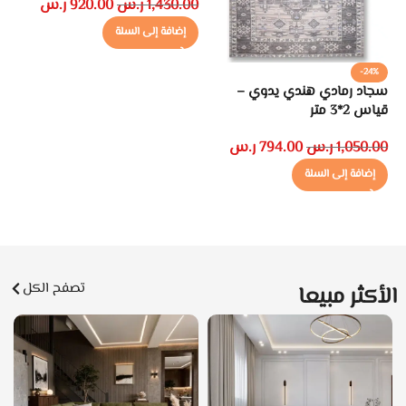
1,430.00
ر.س
920.00
ر.س
إضافة إلى السلة
-24%
سجاد رمادي هندي يدوي –
طا
قياس 2*3 متر
00
1,050.00
ر.س
794.00
ر.س
إضافة إلى السلة
تصفح الكل
الأكثر مبيعا