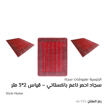
الرئيسية
/
مفروشات
/
سجاد
سجاد احمر ناعم باكستاني – قياس 2*3 متر
Style Home
رمز المنتج:
sh-733