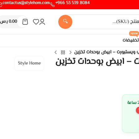
contactus@stylehom.com
8084 539 53 966+
🔍
0.00
ر.س
محدود
تخفيضات
ويستبورت – ابيض بوحدات تخزين
 – ابيض بوحدات تخزين
Style Home