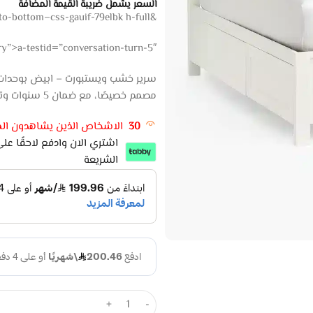
السعر يشمل ضريبة القيمة المضافة
&amp;amp;amp;lt;div class=”react-scroll-to-bottom–css-gauif-79elbk h-full”>
ry”>a-testid=”conversation-turn-5″>
مصمم خصيصًا، مع ضمان 5 سنوات وتوصيل سريع.
30
الاشخاص الذين يشاهدون المن
الشريعة
+
-