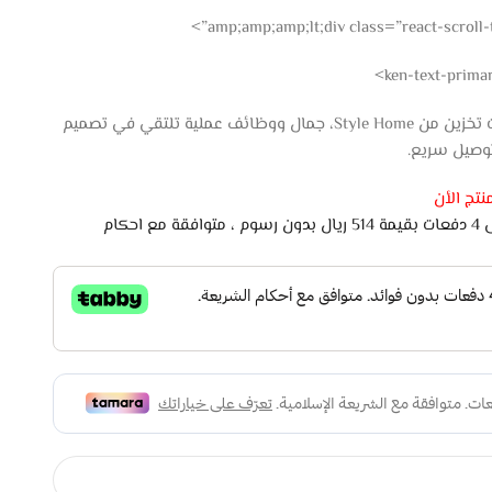
ken-text-prima
سرير خشب ويستبورت – ابيض بوحدات تخزين من Style Home، جمال ووظائف عملية تلتقي في تصميم
تج الأن
اشتري الان وادفع لاحقًا على 4 دفعات بقيمة 514 ريال بدون رسوم ، متوافقة مع احكام