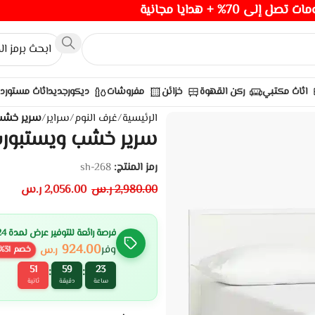
صل إلى 70% + هدايا مجانية
اثاث مكتبي
ركن القهوة
خزائن
مفروشات
ديكور
جديد
اثاث مستورد
الرئيسية
/
غرف النوم
/
سراير
/
سرير خشب 
سرير خشب ويستبورت
رمز المنتج:
sh-268
2,980.00
ر.س
2,056.00
ر.س
فرصة رائعة للتوفير عرض لمدة 24 ساعة
924.00
وفر
ر.س
خصم
31
%
50
59
23
:
:
ساعة
دقيقة
ثانية