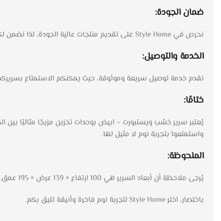
ضمان الجودة:
نحرص في Style Home على تقديم منتجات عالية الجودة، لذا نضمن لكم ضمانًا لمدة 5 سنوات ضد عيوب الصناعة، مما يضمن لكم استمتاعًا طويل الأمد بسرير خشب ويستبورت.
الخدمة والتوصيل:
نقدم خدمة توصيل سريعة وموثوقة، حيث يمكنكم الاستمتاع بسريركم الجديد في مدة تت
ختامًا:
يُعتبر سرير خشب ويستبورت – ابيض بوحدات تخزين مزيجًا مثاليًا بين
واستمتعوا بتجربة نوم لا مثيل لها.
الملحوظة:
يُرجى ملاحظة أن أبعاد السرير هي 100 ارتفاع × 139 عرض × 195 عمق.
باختصار، اختر Style Home لتجربة نوم فاخرة وأنيقة تليق بكم.