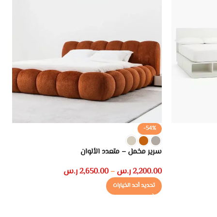
-54%
سرير مخمل – متعدد الألوان
س
2,200.00
ر.س
2,650.00
ر.س
0
–
تحديد أحد الخيارات