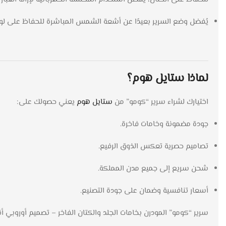
يُفضل وضع السرير بعيدًا عن أشعة الشمس المباشرة للحفاظ على لون
لماذا ستايل هوم؟
اختيارك لشراء سرير “كومو” من
ستايل هوم
يعني حصولك على:
جودة مضمونة وخامات فاخرة.
تصاميم حصرية تعكس الذوق الرفيع.
شحن سريع إلى جميع مدن المملكة.
أسعار تنافسية وضمان على جودة التصنيع.
سرير “كومو” المودرن بخامات الجلد والكتان الفاخر – تصميم أوروبي أنيق بمقاسات واسعة (عرض 234 × طول 228 سم)، مثالي 