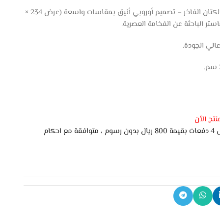
سرير “كومو” المودرن بخامات الجلد والكتان الفاخر – تصميم أوروبي أنيق بمقاسات واسعة (عرض 234 ×
الي الجودة.
تج الأن
اشتري الان وادفع لاحقًا على 4 دفعات بقيمة 800 ريال بدون رسوم ، متوافقة مع احكام