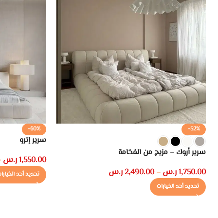
-60%
-52%
سرير إنرو
سرير أروك – مزيج من الفخامة
1,550.00
ر.س
–
1,750.00
ر.س
2,490.00
ر.س
–
تحديد أحد الخيارا
تحديد أحد الخيارات