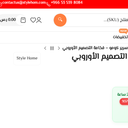
contactus@stylehom.com
8084 539 53 966+
🔍
0.00
ر.س
محدود
تخفيضات
رير كومو – فخامة التصميم الأوروبي
لتصميم الأوروبي
Style Home
%
57