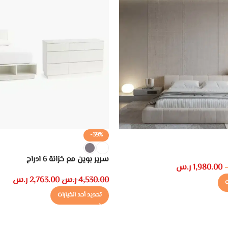
-39%
سرير بوين مع خزانة 6 ادراج
1,980.00
ر.س
4,530.00
ر.س
2,763.00
ر.س
ت
تحديد أحد الخيارات