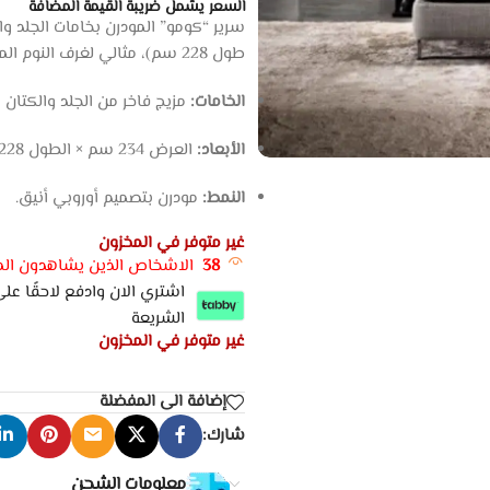
السعر يشمل ضريبة القيمة المضافة
طول 228 سم)، مثالي لغرف النوم الماستر الباحثة عن الفخامة العصرية.
الخامات:
مزيج فاخر من الجلد والكتان ع
الأبعاد:
العرض 234 سم × الطول 228 سم.
النمط:
مودرن بتصميم أوروبي أنيق.
غير متوفر في المخزون
38
الاشخاص الذين يشاهدون المن
الشريعة
غير متوفر في المخزون
إضافة الى المفضلة
شارك:
معلومات الشحن