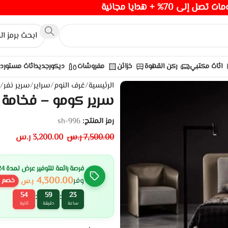
صل إلى 70% + هدايا مجانية
اثاث مكتبي
ركن القهوة
خزائن
مفروشات
ديكور
جديد
اثاث مستورد
الرئيسية
/
غرف النوم
/
سراير
/
سرير نفر
/
س
سرير كومو – فخامة ا
رمز المنتج:
sh-996
7,500.00
ر.س
3,200.00
ر.س
فرصة رائعة للتوفير عرض لمدة 24 ساعة
4,300.00
وفر
ر.س
خصم
52
59
23
:
:
ساعة
دقيقة
ثانية