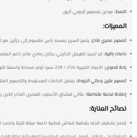
النمط:
مودرن بتصميم أوروبي أنيق.
المميزات:
تصميم عصري فاخر:
يتميز السرير بمسند رأس مقسوم إلى جزأين مع تفا
خامات راقية:
تم تنجيد الهيكل الخارجي بكتان رمادي فاتح ناعم الملمس، م
راحة قصوى:
الأبعاد الكبيرة (234 × 228 سم) توفر مساحة واسعة للنوم المريح، مما يجعله مثالياً لغرف النوم الماستر.
تصميم متين وعالي الجودة:
بفضل الخامات المستوردة والتصميم المتقن، 
إطلالة فخمة متكاملة:
مثالي لعشاق الأسلوب العصري الفاخر الذين ير
نصائح العناية:
يُنصح بتنظيف الجلد بقطعة قماش قطنية ناعمة مبللة قليلاً وتجنب المو
للحفاظ على الكتان، يُفضل استخدام المكنسة الكهربائية لإزالة الغبار 