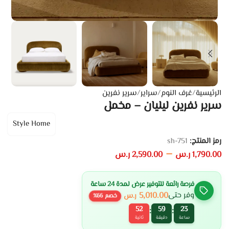
الرئيسية
/
غرف النوم
/
سراير
/
سرير نفرين
سرير نفرين ليليان – مخمل
Style Home
رمز المنتج:
sh-751
–
1,790.00
ر.س
2,590.00
ر.س
فرصة رائعة للتوفير عرض لمدة 24 ساعة
5,010.00
وفر حتى
ر.س
خصم
66
%
51
59
23
:
:
ساعة
دقيقة
ثانية