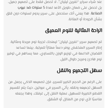
عند شراء سراير “نفرين ليليان”، لا تحصل فقط على تصميم جميل،
بل تحصل على ضمان طويل الأمد لمدة
5 سنوات ضد عيوب
الصناعة
. هذا يعني أنك ستحصل على سرير يدوم لسنوات دون قلق
بشأن الجودة أو المتانة.
الراحة المثالية للنوم العميق
تم تصميم سرير “نفرين ليليان” ليمنحك تجربة نوم مريحة ومثالية.
إطار السرير المنخفض يوفر دعماً ممتازاً للمرتبة، بينما تساعد
القضبان الداعمة في توزيع الوزن بالتساوي، مما يساهم في توفير
نوم هادئ ومريح طوال الليل.
سهل التجميع والنقل
على الرغم من الحجم الكبير للسرير، فإن تصميمه الذكي يجعل من
السهل تجميعه ونقله. يأتي السرير في عبوتين، حيث يتم تقسيم
القطع الكبيرة لتسهيل عملية النقل إلى غرفتك. وهذا يجعله
مناسبًا لأي نوع من المنازل أو الشقق.