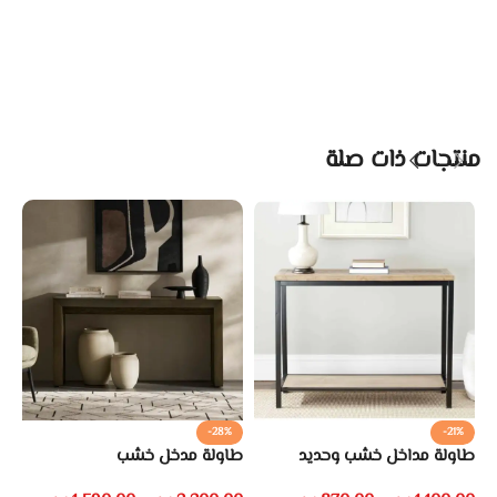
منتجات ذات صلة
-28%
-21%
طاولة مداخل خشب وحديد
طاولة مدخل خشب
طا