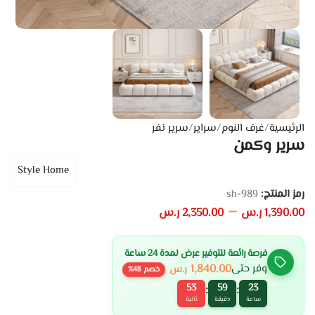
الرئيسية
/
غرف النوم
/
سراير
/
سرير نفر
سرير وكمن
Style Home
رمز المنتج:
sh-989
–
1,390.00
ر.س
2,350.00
ر.س
فرصة رائعة للتوفير عرض لمدة 24 ساعة
1,840.00
وفر حتى
ر.س
خصم
48
%
53
59
23
:
:
ساعة
دقيقة
ثانية