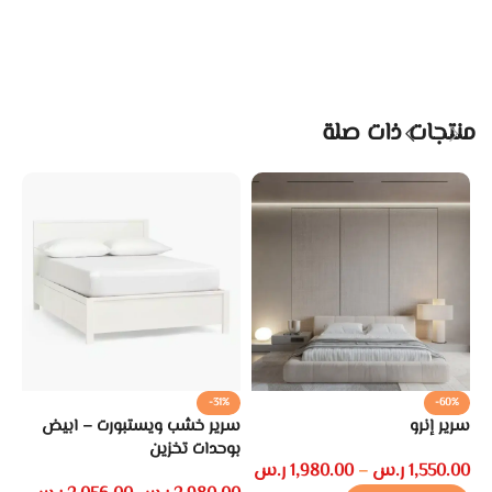
منتجات ذات صلة
%
-31%
-60%
سرير إنرو
سرير خشب ويستبورت – ابيض
سر
بوحدات تخزين
بو
1,550.00
ر.س
1,980.00
ر.س
–