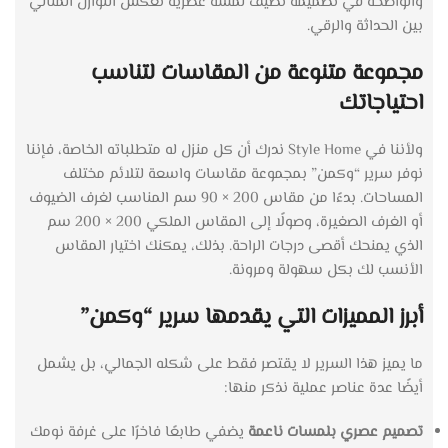
والواضحة في تصميمه تضيف لمسة عصرية تعكس التوازن المثالي
بين الحداثة والرقي.
مجموعة متنوعة من المقاسات لتناسب
احتياجاتك
ولأننا في Style Home ندرك أن كل منزل له متطلباته الخاصة، فإننا
نوفر سرير “وكمن” بمجموعة مقاسات واسعة لتلائم مختلف
المساحات. بدءًا من مقاس 200 × 90 سم المناسب لغرف الضيوف
أو الغرف الصغيرة، وصولًا إلى المقاس الملكي 200 × 200 سم
الذي يمنحك أقصى درجات الراحة. بذلك، يمكنك اختيار المقاس
الأنسب لك بكل سهولة ومرونة.
أبرز المميزات التي يقدمها سرير “وكمن”
ما يميز هذا السرير لا يقتصر فقط على شكله الجمالي، بل يشمل
أيضًا عدة عناصر عملية نذكر منها:
تصميم عصري بلمسات ناعمة
يضفي طابعًا فاخرًا على غرفة نومك