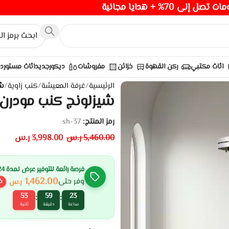
صل إلى 70% + هدايا مجانية
اثاث مكتبي
ركن القهوة
خزائن
مفروشات
ديكور
جديد
اثاث مستورد
الرئيسية
/
غرفة المعيشة
/
كنب زاوية
/
شي
شيزلونج كنب مودرن –
رمز المنتج:
sh-37
5,460.00
ر.س
3,998.00
ر.س
فرصة رائعة للتوفير عرض لمدة 24 ساعة
1,462.00
وفر حتى
ر.س
خ
52
59
23
:
:
ساعة
دقيقة
ثانية