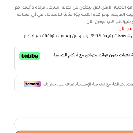
يزلونج كنب مودرن من Style Home هو الاختيار الأمثل لمن يبحثون عن تجربة استرخاء فريدة وأنيقة. مع
قة المريحة، توفر هذه الكنبة جوًا مثاليًا للاسترخاء في أي مساحة
 شيزلونج كنب مودرن الآن.
تج الأن
اشتري الان وادفع لاحقًا على 4 دفعات بقيمة 999.5 ريال بدون رسوم ، متوافقة مع احكام