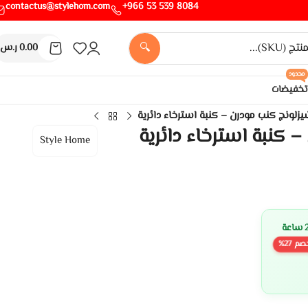
contactus@stylehom.com
8084 539 53 966+
🔍
0.00
ر.س
محدود
تخفيضات
زلونج كنب مودرن – كنبة استرخاء دائرية
 كنبة استرخاء دائرية
Style Home
صم
27
%