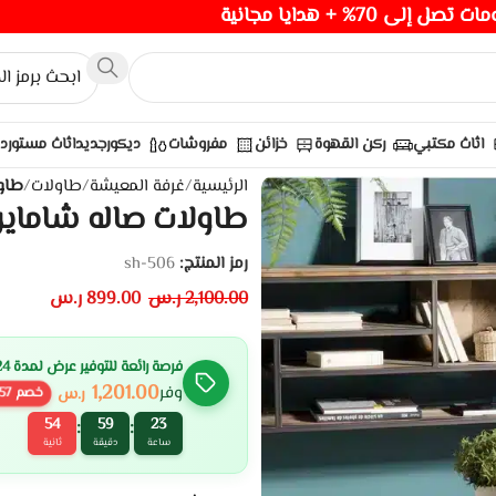
صل إلى 70% + هدايا مجانية
اثاث مكتبي
ركن القهوة
خزائن
مفروشات
ديكور
جديد
اثاث مستورد
الرئيسية
/
غرفة المعيشة
/
طاولات
/
طاو
طاولات صاله شاماي
رمز المنتج:
sh-506
2,100.00
ر.س
899.00
ر.س
فرصة رائعة للتوفير عرض لمدة 24 ساعة
1,201.00
وفر
ر.س
خصم
57
52
59
23
:
:
ساعة
دقيقة
ثانية