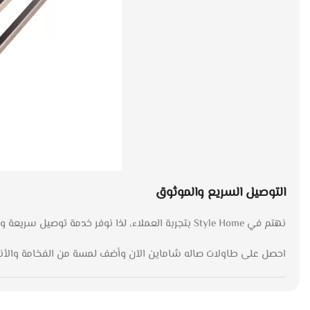
التوصيل السريع والموثوق
نهتم في Style Home بتجربة العملاء، لذا نوفر خدمة توصيل سريعة وموثوقة. يمكنك الاعتماد علينا لتوصيل طاولاتك إلى عتبة منزلك في مدة تتراوح من 10 إلى 14 يوم عمل.
احصل على طاولات صاله شاماين الآن وأضف لمسة من الفخامة والأناق