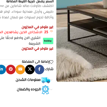
السعر يشمل ضريبة القيمة المضافة
طبيعي وأرجل معدنية سوداء، توفر هذه
وأناقة تدوم لسنوات مع ضمان لمدة 5 سنوات. توصيل سريع وموثوق. اطلب الآن!
غير متوفر في المخزون
23
الاشخاص الذين يشاهدون المن
الشريعة
غير متوفر في المخزون
إضافة الى المفضلة
شارك:
معلومات الشحن
الجوده والضمان