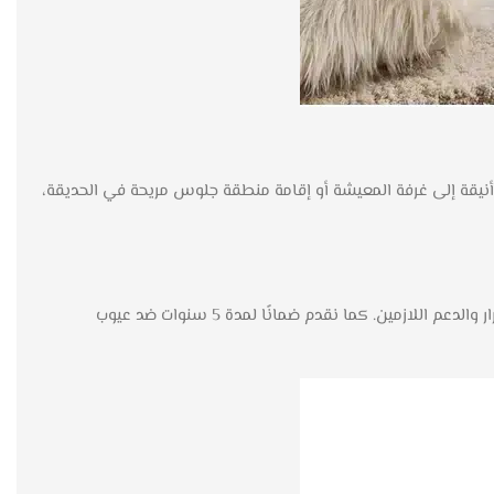
أنيقة إلى غرفة المعيشة أو إقامة منطقة جلوس مريحة في الحديقة،
تم تصنيع طاوله صاله شاماين باستخدام مواد عالية الجودة، حيث يتميز الخشب بجودته ومتانته، بينما توفر الأرجل المعدنية باللون الأسود الاستقرار والدعم اللازمين. كما نقدم ضمانًا لمدة 5 سنوات ضد عيوب