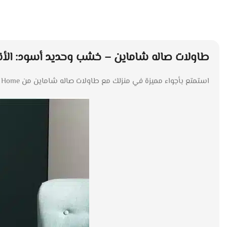
طاولات صاله شاماين – خشب وحديد أسود: الأنا
استمتع بأجواء مميزة في منزلك مع طاولات صاله شاماين من Style Home. تجمع هذه الطاولات بين جمال الخشب الطبيعي وقوة الحديد الأسود، مما يخلق توازنًا رائعًا بين الأناقة والمتانة.