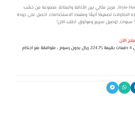
اكتشف طاولات صاله شاماين من Style Home، مزيج مثالي بين الأناقة والمتانة. مصنوعة من خشب
 الطاولات تصميمًا أنيقًا ومتعدد الاستخدامات. احصل على جودة
تج الأن
اشتري الان وادفع لاحقًا على 4 دفعات بقيمة 224.75 ريال بدون رسوم ، متوافقة مع احكام