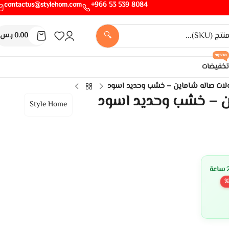
contactus@stylehom.com
8084 539 53 966+
🔍
0.00
ر.س
محدود
تخفيضات
لات صاله شاماين – خشب وحديد اسود
ن – خشب وحديد اسود
Style Home
%