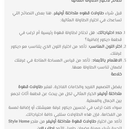
نصائح لاختيار الطاولة المثالية
قبل شراء
طاولات قهوه متداخلة أوليفر
، هنا بعض النصائح التي
تساعدك في اختيار الطاولة المثالية:
حدد احتياجاتك
: هل تحتاج لطاولة قهوة رئيسية أم ترغب في
قطعة ديكور إضافية؟
اختر اللون المناسب
: تأكد من اختيار اللون الذي يتناسب مع ديكور
غرفتك.
الاهتمام بالأبعاد
: تأكد من قياس المساحة المتاحة في غرفتك
لضمان تناسب الطاولة معها.
خلاصة
بفضل التصميم الفريد والخامات الفاخرة، تعتبر
طاولات قهوة
متداخلة أوليفر
الخيار المثالي لكل من يبحث عن قطعة أثاث تجمع
بين الجمال والعملية.
سواء كنت ترغب في تحسين ديكور غرفة معيشتك أو إضافة لمسة
من الفخامة، فإن هذه الطاولات ستلبي كافة احتياجاتك.
تأكد من اختيار
طاولات قهوة متداخلة أوليفر
من متجر
Style Home
لتجربة شراء مميزة وضمان طويل الأمد
اطلب الان
.