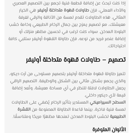
إذا كنت تبحث عن إضافة قطعة فنية تجمع بين التصميم العصري
والأداء العملي، فإن
طاولات قهوة متداخلة أوليفر
هي الخيار
المثالي. هذه الطاولات تقدم لمسة من الأناقة والرقي لغرفة
معيشتك، مع تصميم يمزج بين جمال الرخام الطبيعي وخامة خشب
البلوط المدخن. سواء كنت ترغب في تحسين مظهر منزلك أو
إضافة عنصر فريد من نوعه، فإن طاولة القهوة أوليفر ستلبي كافة
احتياجاتك.
تصميم –
طاولات قهوة متداخلة أوليفر
تتميز طاولة قهوة متداخلة أوليفر بتصميم مستوحى من آرت ديكو،
والذي يجمع بشكل مثالي بين الشكل والوظيفة. التصميم الراقي
يجعل الطاولات لافتة للنظر في أي مساحة معيشة، وتُعد إضافة
قيمة لأي ديكور داخلي.
السطح السيراميكي
المستدير بتأثير الرخام يُضفي على الطاولات
لمسة فنية فاخرة، بينما قاعدة الطاولة المصنوعة من
القشرة
الطبيعية
لخشب البلوط المدخن تمنحها مظهرًا مريحًا ومتناسقًا.
الألوان المتوفرة