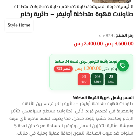
الرئيسية
/
غرفة المعيشة
/
طاولات
/
طقم طاولات
/
طاولات متداخلة
طاولات قهوة متداخلة أوليفر – دائرية رخام
Style Home
رمز المنتج:
sh-839
3,600.00
ر.س
2,400.00
ر.س
فرصة رائعة للتوفير عرض لمدة 24 ساعة
1,200.00
وفر حتى
ر.س
خصم
33
%
50
59
23
:
:
ساعة
دقيقة
ثانية
السعر يشمل ضريبة القيمة المضافة
طاولات قهوة متداخلة أوليفر – دائرية رخام تجمع بين الأناقة
والعصرية في تصميم فريد. تأتي الطاولات بسطح سيراميكي بتأثير
الرخام وقاعدة خشب بلوط مدخن، مما يضيف لمسة فاخرة لأي غرفة
معيشة. مثالية للتخزين العملي وتوفير المساحة مع ضمان لمدة 5
سنوات ضد عيوب الصناعة، لتكون إضافة عملية وفنية في منزلك.