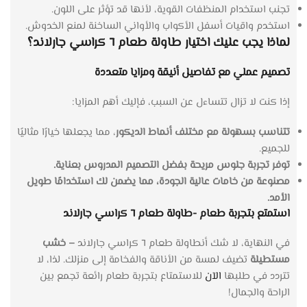
تجنب استخدام المنظفات القوية، لأنها قد تؤثر على اللون.
استخدم واقيات أسفل الأكواب والأواني الساخنة لمنع الخدوش.
لماذا يجب عليك اختيار طاولة طعام ٦ كراسي جارلاند؟
تصميم عملي مع تفاصيل أنيقة ومزايا متعددة
إذا كنت لا تزال تتساءل عن السبب، فإليك أهم المزايا:
تتناسب بسهولة مع مختلف أنماط الديكور
، مما يجعلها خيارًا مثاليًا
للجميع.
توفر تجربة جلوس مريحة بفضل التصميم المدروس بعناية.
مصنوعة من خامات عالية الجودة، مما يضمن لك استخدامًا طويل
الأمد.
استمتع بتجربة طعام -طاولة طعام ٦ كراسي جارلاند
في النهاية، لا شك أنطاولة طعام ٦ كراسي جارلاند
– خشب
مستطيلة
تضيف لمسة من الأناقة والفخامة إلى منزلك. لذا، لا
تتردد في طلبها
الآن
للاستمتاع بتجربة طعام رائعة تجمع بين
الراحة والجمال!