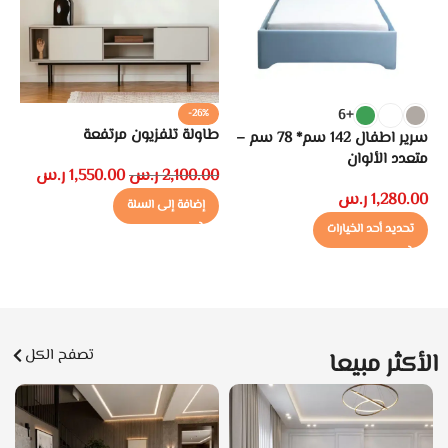
+6
%
-26%
طاولة تلفزيون مرتفعة
طا
سرير اطفال 142 سم* 78 سم –
متعدد الألوان
2,100.00
ر.س
1,550.00
ر.س
00
1,280.00
ر.س
إضافة إلى السلة
تحديد أحد الخيارات
تصفح الكل
الأكثر مبيعا