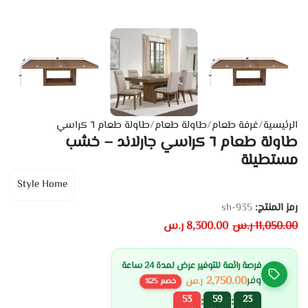
الرئيسية
/
غرفة طعام
/
طاولة طعام
/
طاولة طعام ٦ كراسي
طاولة طعام ٦ كراسي جارلاند – خشب
مستطيلة
Style Home
رمز المنتج:
sh-935
11,050.00
ر.س
8,300.00
ر.س
فرصة رائعة للتوفير عرض لمدة 24 ساعة
2,750.00
وفر
ر.س
خصم
25
%
53
59
23
:
: