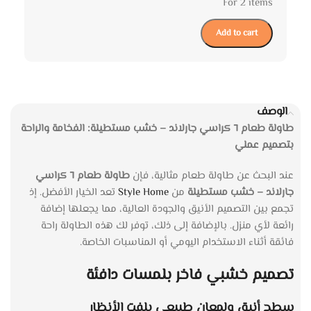
For 2 items
Add to cart
الوصف
طاولة طعام ٦ كراسي جارلاند – خشب مستطيلة: الفخامة والراحة
بتصميم عملي
عند البحث عن طاولة طعام مثالية، فإن
طاولة طعام ٦ كراسي
جارلاند – خشب مستطيلة
من
Style Home
تعد الخيار الأفضل. إذ
تجمع بين التصميم الأنيق والجودة العالية، مما يجعلها إضافة
رائعة لأي منزل. بالإضافة إلى ذلك، توفر لك هذه الطاولة راحة
فائقة أثناء الاستخدام اليومي أو المناسبات الخاصة.
تصميم خشبي فاخر بلمسات دافئة
سطح أنيق ولمعان طبيعي يلفت الأنظار