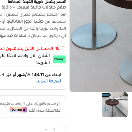
السعر يشمل ضريبة القيمة المضافة
طقم طاولات جانبية فيبييف – دائرية
ه
هذا الطقم بتصميم عصري يتضمن ارتفا
مصنوعة من
خشب الجوز الكاناليتو
أو
خ
الطاولات مزيجًا رائعًا من الجمال والمتا
أي ديكور. مع ضمان
5 سنوات ضد عيوب الصناعة
16
الاشخاص الذين يشاهدون المن
الشريعة
+
-