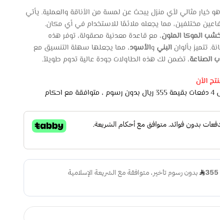
و خيار مثالي لأي منزل يبحث عن لمسة من الأناقة والعملية. يأتي
عين مختلفين، مما يجعله ملائمًا للاستخدام في أي مكان.
شب الموكا الملون
، مع قاعدة معدنية مصقولة، توفر هذه
نة. تتميز بألوان
البني
و
الأسود
، مما يجعلها سهلة التنسيق مع
، تضمن لك هذه الطاولات جودة عالية تدوم طويلاً.
تج الأن
اشتري الان وادفع لاحقًا على 4 دفعات بقيمة 355 ريال بدون رسوم ، متوافقة مع احكام