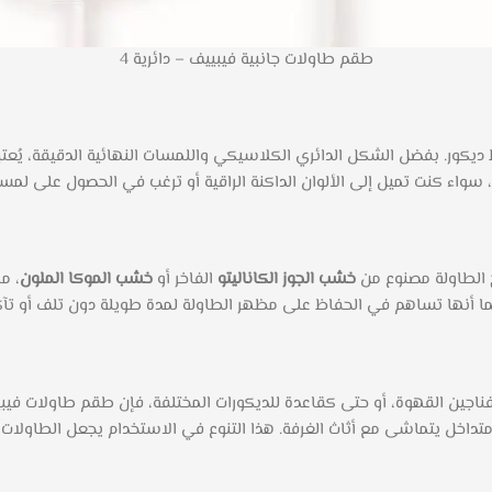
طقم طاولات جانبية فيبييف – دائرية 4
ور. بفضل الشكل الدائري الكلاسيكي واللمسات النهائية الدقيقة، يُعتبر
سواء كنت تميل إلى الألوان الداكنة الراقية أو ترغب في الحصول على لمسة 
ح الطاولة مصنوع من
خشب الجوز الكاناليتو
الفاخر أو
خشب الموكا الملون
، م
ا أنها تساهم في الحفاظ على مظهر الطاولة لمدة طويلة دون تلف أو تآك
جين القهوة، أو حتى كقاعدة للديكورات المختلفة، فإن طقم طاولات فيبيي
خل يتماشى مع أثاث الغرفة. هذا التنوع في الاستخدام يجعل الطاولات مل