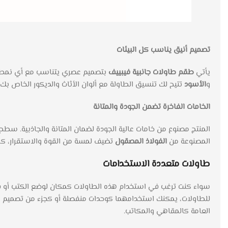
تصميم أنيق يناسب كل البيئات
يأتي
طقم طاولات جانبية فيبييف
بتصميم عصري يتناسب مع أي نمط ديك
و
الأسود
تتيح لك تنسيق الطاولة مع ألوان الأثاث والديكور الخاص بك، 
الخامات الفاخرة تضمن الجودة والمتانة
المنتج مصنوع من خامات عالية الجودة لضمان المتانة والجاذبية. سط
المصنوعة من
الفولاذ المصقول
تضيف لمسة من القوة والاستقرار، كم
طاولات متعددة الاستخدامات
سواء كنت ترغب في استخدام هذه الطاولات كمكان لوضع الكتب أو فنا
للطاولات، يمكنك استخدامهما كوحدات منفصلة أو كجزء من تصميم متدا
العامة كالمقاهي والمكاتب.