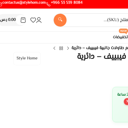
contactus@stylehom.com
8084 539 53 966+
🔍
0.00
ر.س
محدود
تخفيضات
طاولات جانبية فيبييف – دائرية
يبييف – دائرية
Style Home