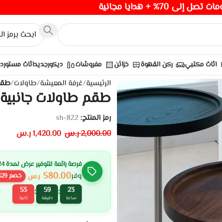
صل إلى 70% + هدايا مجانية
اثاث مكتبي
ركن القهوة
خزائن
مفروشات
ديكور
جديد
اثاث مستورد
الرئيسية
/
غرفة المعيشة
/
طاولات
/
طقم 
طقم طاولات جانبية ف
رمز المنتج:
sh-822
2,000.00
ر.س
1,420.00
ر.س
فرصة رائعة للتوفير عرض لمدة 24 ساعة
580.00
وفر
ر.س
خصم
29
%
52
59
23
:
:
ساعة
دقيقة
ثانية