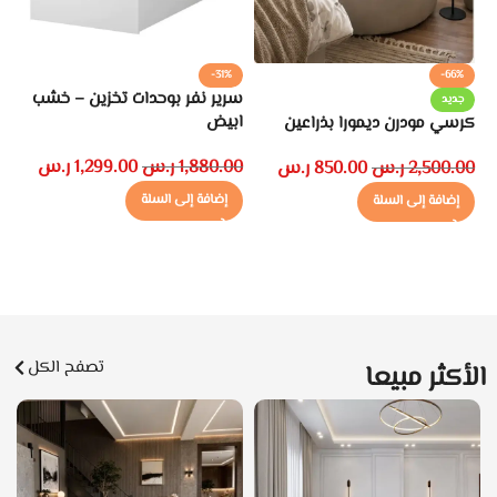
%
-31%
-66%
سرير نفر بوحدات تخزين – خشب
جديد
ابيض
كرسي مودرن ديمورا بذراعين
غط
قط
1,880.00
ر.س
1,299.00
ر.س
2,500.00
ر.س
850.00
ر.س
00
إضافة إلى السلة
إضافة إلى السلة
تصفح الكل
الأكثر مبيعا