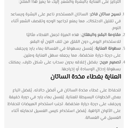
التركيز على العناية بالبشرة والشعر. إليك ما يميز هذا المنتج:
نسيج ساتان فاخر
: الساتان المستخدم ناعم على البشرة ويساعد
في تقليل الاحتكاك، مما يمنع تجاعيد الوجه وتقصف الشعر أثناء
النوم.
مقاومة البقع والبهتان
: هذه الميزة تجعل الغطاء مثاليًا
للاستخدام اليومي دون القلق من تلف اللون أو البقع.
سهولة العناية
: يُغسل بسهولة في الغسالة بماء بارد ويجفف
على درجة حرارة منخفضة، مما يجعله سهل العناية ومتين.
تصميم مريح
: بفضل إغلاقه بدون سحاب على شكل ظرف، يمكنك
بسهولة إدخال الوسادة أو إخراجها.
العناية بغطاء مخدة الساتان
للحفاظ على غطاء مخدة الساتان في أفضل حالاته، يُفضل اتباع
بعض الخطوات البسيطة للعناية. يُغسل بماء بارد في دورة خفيفة
ويجفف على درجة حرارة منخفضة. تجنب استخدام المبيضات للحفاظ
على الألوان الزاهية. يُفضل استخدام كيس الغسيل لحمايته أثناء
الغسيل في الغسالة.