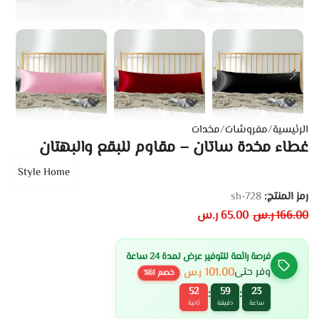
الرئيسية
/
مفروشات
/
مخدات
غطاء مخدة ساتان – مقاوم للبقع والبهتان
Style Home
رمز المنتج:
sh-728
166.00
ر.س
65.00
ر.س
فرصة رائعة للتوفير عرض لمدة 24 ساعة
101.00
وفر حتى
ر.س
خصم
61
%
52
59
23
:
:
ساعة
دقيقة
ثانية