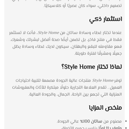
تصميم داخلي، سواء كان عصريًا أو كلاسيكيًا.
استثمار ذكي
عندما تختار غطاء وسادة ساتان من
Style Home
، فأنت لا تستثمر
فقط في منتج فاخر، بل تضمن أيضًا صحة أفضل لبشرتك وشعرك.
فمع مقاومته للبقع والبهتان، سيكون لديك غطاء وسادة يظل
جميلًا ومشرقًا لفترة طويلة.
لماذا تختار Style Home؟
توفر
Style Home
منتجات عالية الجودة مصممة لتلبية احتياجات
العميل . تقدم العلامة التجارية حلولًا مبتكرة للأثاث والمفروشات
المنزلية التي تجمع بين الراحة، الجمال، والجودة العالية.
ملخص المزايا
مصنوع من
ساتان 100٪
عالي الجودة.
متوفر بـ11 لونًا
يناسب جميع الأذواق.