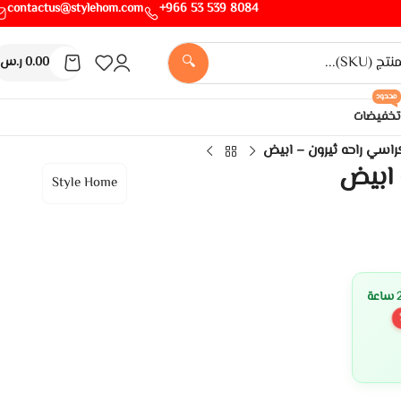
contactus@stylehom.com
8084 539 53 966+
🔍
0.00
ر.س
محدود
تخفيضات
راسي راحه ثيرون – ابيض
 ابيض
Style Home