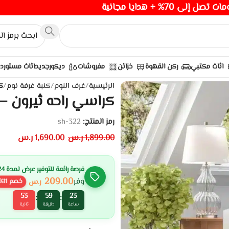
صل إلى 70% + هدايا مجانية
اثاث مكتبي
ركن القهوة
خزائن
مفروشات
ديكور
جديد
اثاث مستورد
الرئيسية
/
غرف النوم
/
كنبة غرفة نوم
/
ك
كراسي راحه ثيرون –
رمز المنتج:
sh-322
1,899.00
ر.س
1,690.00
ر.س
فرصة رائعة للتوفير عرض لمدة 24 ساعة
209.00
وفر
ر.س
خصم
11
%
51
59
23
:
:
ساعة
دقيقة
ثانية