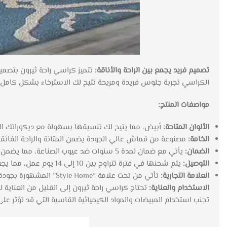
تصميم فريد يجمع بين الراحة والأناقة:
تتميز كراسي راحة ثيرون بتصميم
الكراسي تجربة جلوس فريدة ومريحة تتيح لك الاسترخاء بشكل كامل 
مواصفات المنتج:
الألوان المتاحة:
أبيض، مما يتيح لك تنسيقها بسهولة مع ديكوراتك الح
الخامة:
مصنوعة من قماش عالي الجودة يضمن المتانة والراحة الفائق
الضمان:
يأتي مع ضمان لمدة 5 سنوات ضد عيوب الصناعة، مما يضمن لك الاطمئنان والثقة في جودة المنتج.
التوصيل:
يتم شحنها في فترة تتراوح بين 10 إلى 14 يوم عمل، مما يجعل الحصول عليها سهلًا وميسرًا.
العلامة التجارية:
تأتي من تحت علامة “Style Home” المشهورة بجودة وأناقة منتجاتها.
الاستخدام والعناية:
تحتاج كراسي راحة ثيرون إلى القليل من العناية
تجنب استخدام المبيضات والمواد الكيميائية القاسية التي قد تؤثر ع