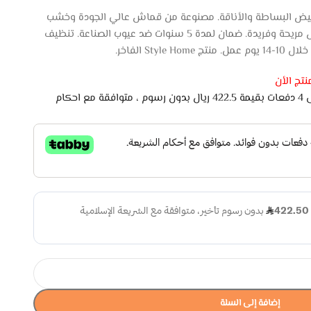
أبيض البساطة والأناقة. مصنوعة من قماش عالي الجودة وخشب
صلب، توفر هذه الكراسي تجربة جلوس مريحة وفريدة. ضمان لمدة 5 سنوات ضد عيوب الصناعة. تنظيف
St الفاخر.
تج الأن
اشتري الان وادفع لاحقًا على 4 دفعات بقيمة 422.5 ريال بدون رسوم ، متوافقة مع احكام
إضافة إلى السلة