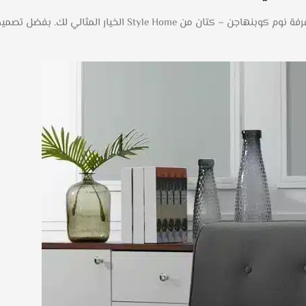
ترغب في تحويل غرفة نومك إلى مساحة أنيقة ومريحة؟ تعد كراسي غر