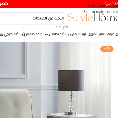
خصومات ت
(ر.س)
Skip to navigation
Skip to main content
اختر الفئة
غرفة المعيشة
غرف النوم
اثاث اطفال
غرفة طعام
اثاث خارجي
-45%