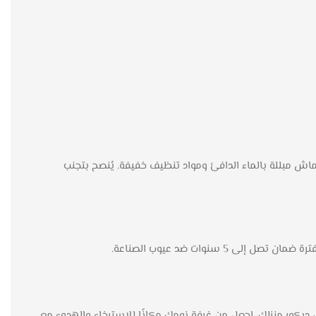
ش مبللة بالماء الدافئ ومواد تنظيف خفيفة. يُنصح بتجنب
يف لمسة من الفخامة إلى ديكور منزلك. اجعل من غرفة نومك مكانًا للاسترخاء والهدوء مع