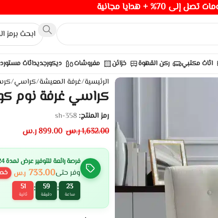
صل إلى 70% + هدايا مجانية
اثاث مكتبي
ركن القهوة
خزائن
مفروشات
ديكور
جديد
اثاث مستورد
الرئيسية
/
غرفة المعيشة
/
كراسي
/
كرس
كراسي غرفة نوم كو
رمز المنتج:
sh-358
1,632.00
ر.س
899.00
ر.س
فرصة رائعة للتوفير عرض لمدة 24 ساعة
733.00
وفر حتى
ر.س
خص
51
59
23
:
:
ساعة
دقيقة
ثانية