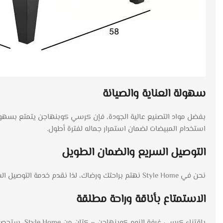
سهولة العناية والصيانة
بفضل مواد التصنيع عالية الجودة، فإن كرسي كوبنهاجن يتمتع بسهول
استخدام المبيضات لضمان استمرار جماله لفترة أطول.
التوصيل السريع والضمان الطويل
نحن في Style Home نهتم براحتك ورضاك، لذا نقدم خدمة التوصيل السريع خلال فترة زمنية من 10 إلى 14 يوم عمل. كما نضمن لك جودة المنتج بفترة ضمان تصل إلى 5 سنوات ضد عيوب الصناعة.
الاستمتاع بأناقة وراحة مطلقة
باقتناء كرس