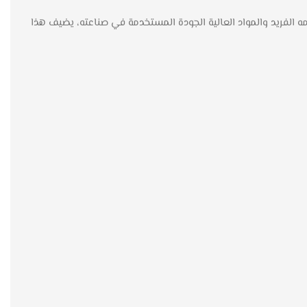
فة نوم كوبنهاجن – كتان من Style Home الخيار المثالي لك. بفضل تصميمه الفريد والمواد العالية الجودة المستخدمة في صناعته، يضيف هذا