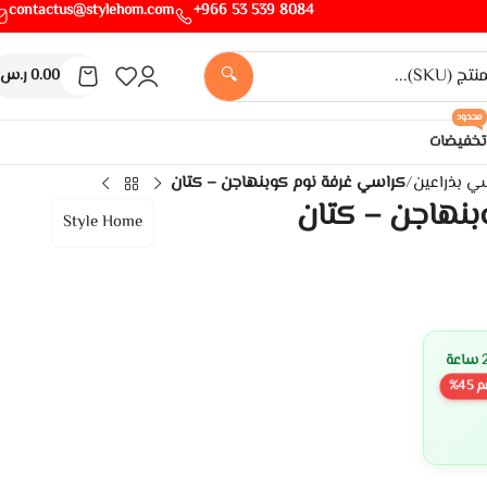
contactus@stylehom.com
8084 539 53 966+
🔍
0.00
ر.س
محدود
تخفيضات
ي بذراعين
/
كراسي غرفة نوم كوبنهاجن – كتان
بنهاجن – كتان
Style Home
م
45
%