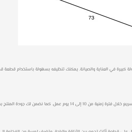
ة كبيرة في العناية والصيانة. يمكنك تنظيفه بسهولة باستخدام قطعة قما
ي غرفة النوم كوبنهاجن – كتان من Style Home، ستحصل على قطعة أثاث تجمع بين الأناقة والراحة، وتض