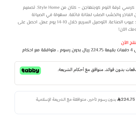
استمتع بأناقة وراحة لا مثيل لهما مع كرسي غرفة النوم كوبنهاجن – كتان من Style Home. تصميم
الفاخر والخشب الصلب لمتانة فائقة. سهولة في الصيانة
والعناية، مع ضمان لمدة 5 سنوات ضد عيوب الصناعة. التوصيل السريع خلال 10-14 يوم عمل. احصل على
مك الآن!
تج الأن
اشتري الان وادفع لاحقًا على 4 دفعات بقيمة 224.75 ريال بدون رسوم ، متوافقة مع احكام