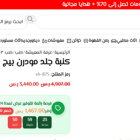
صل إلى 70% + هدايا مجانية
اثاث مكتبي
ركن القهوة
خزائن
مفروشات
ديكور
جديد
اثاث مستورد
الرئيسية
/
غرفة المعيشة
/
كنب
/
كنب ٣ مقاعد
كنبة جلد مودرن بيج – 250 
رمز المنتج:
sh-875
4,907.00
ر.س
3,440.00
ر.س
فرصة رائعة للتوفير عرض لمدة 24 ساعة
1,467.00
وفر
ر.س
خصم
30
50
59
23
:
:
ساعة
دقيقة
ثانية