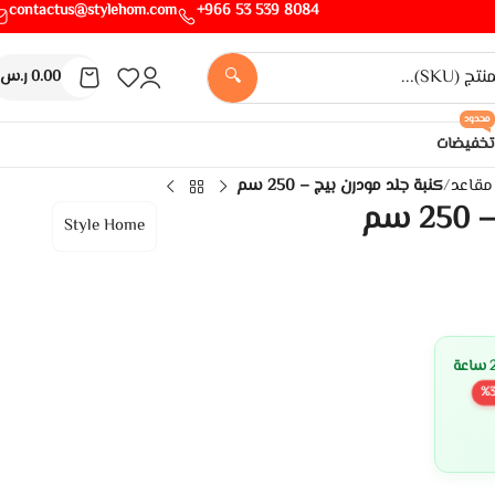
contactus@stylehom.com
8084 539 53 966+
🔍
0.00
ر.س
محدود
تخفيضات
/
كنبة جلد مودرن بيج – 250 سم
سم
Style Home
%