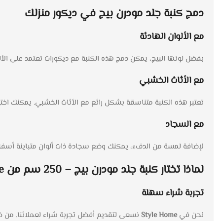
دمج
كنبة جلد مودرن بيج
في ديكور منزلك
مع الألوان الهادئة
بفضل لونها البيج، يمكن دمج هذه الكنبة مع ديكورات تعتمد على الألوا
مع الأثاث الخشبي
تعتبر هذه الكنبة متناسقة بشكل رائع مع الأثاث الخشبي. يمكنك اخت
مع السجاد
لإضافة لمسة من الدفء، يمكنك وضع سجادة ذات ألوان متباينة أسفل ال
لماذا تختار
كنبة جلد مودرن بيج – 250 سم
من
e
تجربة شراء سهلة
نحن في
Style Home
نسعى لتقديم أفضل تجربة شراء لعملائنا. من خل