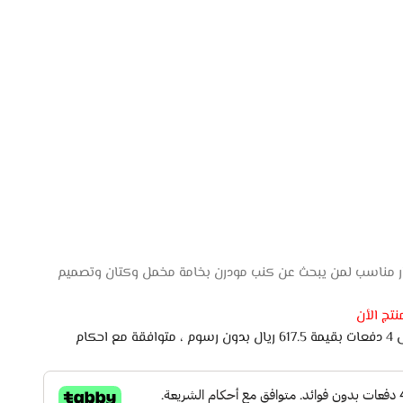
رباعية ريفال من Style Home خيار مناسب لمن يبحث عن كنب مودرن بخامة مخمل وكتان وتصميم
تج الأن
اشتري الان وادفع لاحقًا على 4 دفعات بقيمة 617.5 ريال بدون رسوم ، متوافقة مع احكام