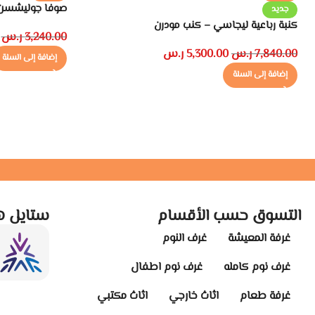
صوفا جوليشسن مقا
جديد
كنبة رباعية ليجاسي – كنب مودرن
3,240.00
ر.س
7,840.00
ر.س
5,300.00
ر.س
إضافة إلى السلة
إضافة إلى السلة
التسوق حسب الأقسام
ستايل ه
غرفة المعيشة
غرف النوم
غرف نوم كامله
غرف نوم اطفال
غرفة طعام
اثاث خارجي
اثاث مكتبي