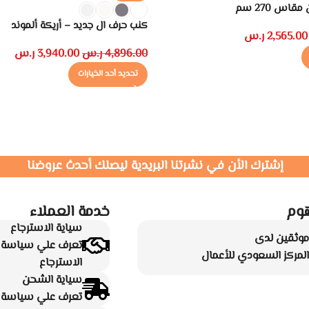
س 270 سم
كنب حرف ال جديد – أريكة ألموند
2,565.00
ر.س
4,896.00
ر.س
3,940.00
ر.س
تحديد أحد الخيارات
إشترك الأن في نشرتنا البريدية ليصلك أحدث عروضنا
وم
خدمة العملاء
سياية الاسترجاع
موثقين لدى
تعرف علي سياسة ا
المركز السعودي للأعمال
الاسترجاع
سياية الشحن
تعرف علي سياسة ا