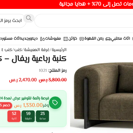
صل إلى 70% + هدايا مجانية
اثاث مكتبي
ركن القهوة
خزائن
مفروشات
ديكور
جديد
اثاث مستورد
الرئيسية
/
غرفة المعيشة
/
كنب
/
كنب ٤ مقاعد
كنبة رباعية ريفال – 
رمز المنتج:
1021
3,800.00
ر.س
2,470.00
ر.س
فرصة رائعة للتوفير عرض لمدة 24 ساعة
1,330.00
وفر
ر.س
خصم
5
51
59
23
:
:
ساعة
دقيقة
ثانية