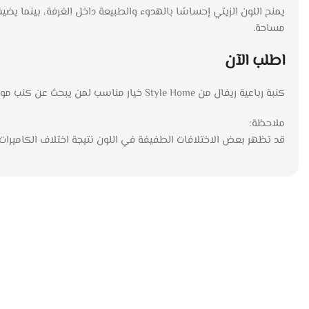
يمنح اللون الزيتي إحساسًا بالهدوء والطبيعة داخل الغرفة، بينما ي
مساحة.
اطلب الآن
كنبة رباعية ريفال من Style Home خيار مناسب لمن يبحث عن كنب مودرن بخامة مخمل وكتان وتصميم عملي يناسب الاستخدام اليومي. اطلبها الآن واستمتع بقطعة تضيف لمسة فخامة وعصرية إلى منزلك.
ملاحظة:
قد تظهر بعض الاختلافات الطفيفة في اللون نتيجة اختلاف الكاميرا