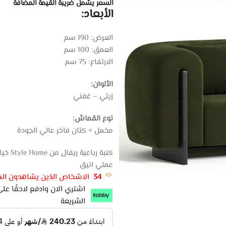
السعر يشمل ضريبة القيمة المضافة
الأبعاد:
العرض: 190 سم
العمق: 100 سم
الارتفاع: 75 سم
الألوان:
زيتي – غفني
نوع القماش:
مخمل + كتان فاخر عالي الجودة
كنبة 
عملي انيق
34
الاشخاص الذين يشاهدون المن
الشريعة