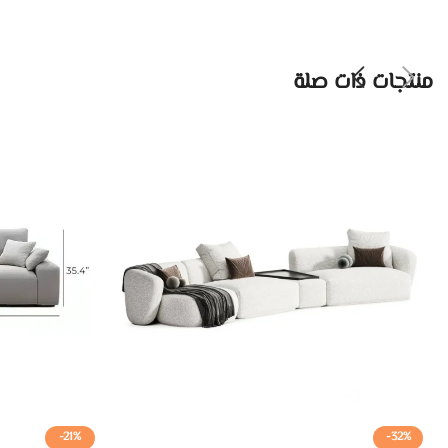
منتجات ذات صلة
-21%
-32%