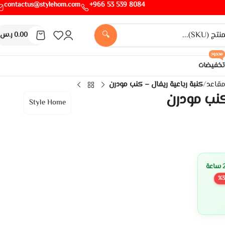
contactus@stylehom.com
8084 539 53 966+
🔍
0.00
ر.س
محدود
تخفيضات
/
كنبة رباعية ريفال – كنب مودرن
كنب مودرن
Style Home
%
3