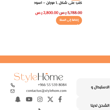
كنب على شكل L مورلن – اسود
ك
3,788.00
ر.س
2,800.00
ر.س
0
إضافة إلى السلة
8084 539 53 966+
لاستبدال و
contactus@stylehom.com
لشحن لدينا