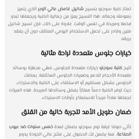
تمتاز كنبة سوجنو بنسيج
شانيل غامض عالي الوبر
الذي يتميز
بنعومته وجماله. هذا النسيج يعزز من جمالية الكنبة ويجعلها تبدو
فخمة ومريحة في نفس الوقت. علاوة على ذلك، فإن نسيج شانيل
متين وقادر على تحمل الاستخدام اليومي المكثف دون أن يفقد
بريقه.
خيارات جلوس متعددة لراحة مثالية
تتيح
كنبة سوجنو
خيارات متعددة للجلوس، فهي مجهزة بوسائد
متعددة الأحجام لتدعم وضعيات الجلوس المختلفة. يمكنك
الجلوس بشكل مستقيم أو الاستلقاء على الكنبة والاسترخاء،
حيث توفر الكنبة دعماً ممتازاً بفضل وسائدها المريحة. هذه الميزات
تجعلها ملاذاً مريحاً للاستمتاع بأوقات الاسترخاء.
ضمان طويل الأمد لتجربة خالية من القلق
تأتي صوفا غرفة نوم سوجنو بضمان لمدة
خمس سنوات ضد عيوب
الصناعة
، مما يضمن لك الحصول على منتج عالي الجودة يدوم