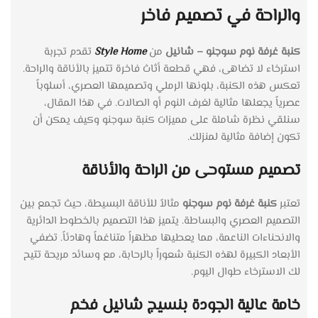
والراحة في تصميم فاخر
كنبة غرفة نوم
سوجنو – شانيل
من
Style Home
تقدم تجربة
استرخاء لا تضاهى، فهي قطعة أثاث فاخرة تتميز بالأناقة والراحة.
تعكس هذه الكنبة، بلونها الرملي وتصميمها العصري، أسلوباً
عصرياً يجعلها مثالية لغرف النوم أو الصالات. في هذا المقال،
سنلقي نظرة شاملة على مميزات كنبة سوجنو وكيف يمكن أن
تكون إضافة مثالية لمنزلك.
تصميم مستوحى من الراحة والأناقة
تعتبر
كنبة غرفة نوم سوجنو
مثالاً للأناقة البسيطة، حيث تجمع بين
التصميم العصري والبساطة. يتميز هذا التصميم بالخطوط الدائرية
والانحناءات الناعمة، مما يعطيها مظهراً متناغماً وهادئاً. تضفي
الأبعاد الكبيرة لهذه الكنبة شعوراً بالرحابة، مع وسائد مريحة تتيح
لك الاسترخاء طوال اليوم.
خامة عالية الجودة بنسيج شانيل فخم