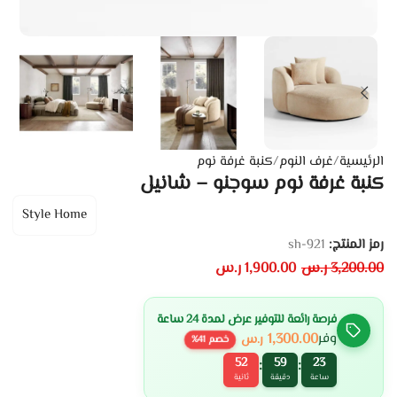
الرئيسية
/
غرف النوم
/
كنبة غرفة نوم
كنبة غرفة نوم سوجنو – شانيل
Style Home
رمز المنتج:
sh-921
3,200.00
ر.س
1,900.00
ر.س
فرصة رائعة للتوفير عرض لمدة 24 ساعة
1,300.00
وفر
ر.س
خصم
41
%
51
59
23
:
:
ساعة
دقيقة
ثانية