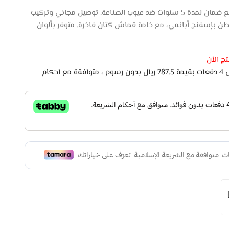
كنب امريكي حرف L نورمان – كتان، مع ضمان لمدة 5 سنوات ضد عيوب الصناعة. توصيل مجاني وتركيب
إسفنج أبانمي، مع خامة قماش كتان فاخرة. متوفر بألوان
ج الأن
اشتري الان وادفع لاحقًا على 4 دفعات بقيمة 787.5 ريال بدون رسوم ، متوافقة مع احكام