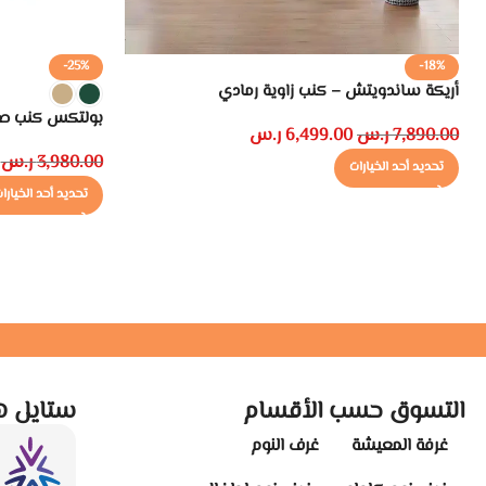
-25%
-18%
أريكة ساندويتش – كنب زاوية رمادي
بولتكس كنب صا
7,890.00
ر.س
6,499.00
ر.س
3,980.00
ر.س
تحديد أحد الخيارات
تحديد أحد الخيارا
التسوق حسب الأقسام
ستايل ه
غرفة المعيشة
غرف النوم