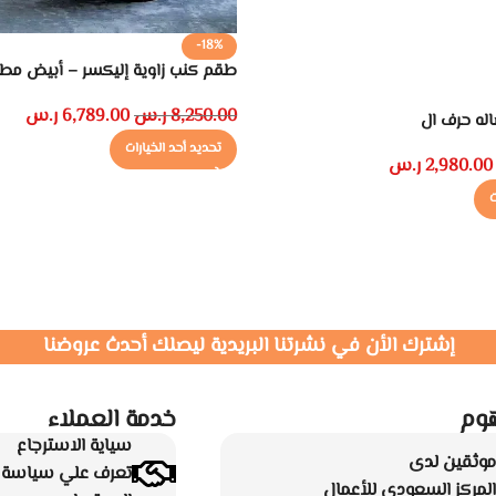
-18%
طقم كنب زاوية إليكسر – أبيض م
8,250.00
ر.س
6,789.00
ر.س
له حرف ال
تحديد أحد الخيارات
2,980.00
ر.س
ت
إشترك الأن في نشرتنا البريدية ليصلك أحدث عروضنا
وم
خدمة العملاء
سياية الاسترجاع
موثقين لدى
تعرف علي سياسة ا
المركز السعودي للأعمال