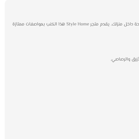
في عالم الأثاث العصري، يتميز كنب امريكي حرف L نورمان بأناقته الفريدة وراحته الفائقة، وهو منتج يضيف لمسة من الأناقة والتميز إلى أي مساحة داخل منزلك. يقدم متجر Style Home هذا الكنب بمواصفات ممتازة