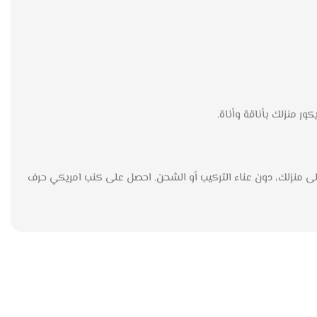
كور منزلك بأناقة وأناة.
 لمسة من الأناقة والفخامة إلى منزلك، دون عناء التركيب أو الشحن. احصل على كنب امريكي حرف