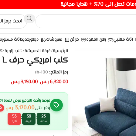
صل إلى 70% + هدايا مجانية
اثاث مكتبي
ركن القهوة
خزائن
مفروشات
ديكور
جديد
اثاث مستورد
الرئيسية
/
غرفة المعيشة
/
كنب زاوية
/
كنب
كنب امريكي حرف L نورمان – كتان
رمز المنتج:
sh-100
6,320.00
ر.س
3,150.00
ر.س
فرصة رائعة للتوفير عرض لمدة 24 ساعة
3,170.00
وفر حتى
ر.س
خ
52
59
23
:
:
ساعة
دقيقة
ثانية