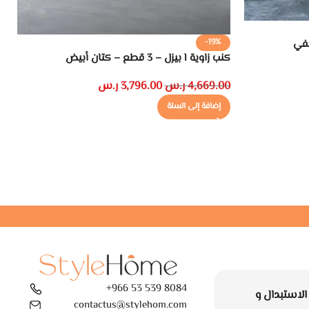
-19%
طفي
كنب زاوية l بيزل – 3 قطع – كتان أبيض
89
4,669.00
ر.س
3,796.00
ر.س
0
إضافة إلى السلة
8084 539 53 966+
لاستبدال و
contactus@stylehom.com