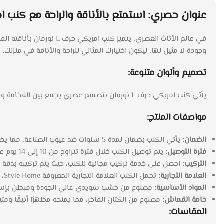
عنوان حصري: استمتع بالأناقة والراحة مع كنب امريكي حرف L نورمان – ك
وجودة لا مثيل لها، ليكون اختيارك المثالي للراحة والأناقة في منزلك.
تصميم وألوان متنوعة:
يأتي كنب امريكي حرف L نورمان بتصميم عصري يجمع بين الفخامة والعملية، وهو متوفر بألوان راقية تناسب جميع أنماط الديكور، بما في ذلك الأزرق والرصاصي.
مواصفات المنتج:
الضمان:
يأتي الكنب بضمان لمدة 5 سنوات ضد عيوب الصناعة، مما يضمن لك استثمارًا آمنًا وموثوقًا.
فترة التوصيل:
يتم توصيل الكنب خلال فترة تتراوح من 10 إلى 14 يوم عمل، لتتمتع بتجربة تسوق سلسة وموثوقة.
التركيب:
احصل على خدمة تركيب مجانية للكنب، حيث يتم تركيبه بدقة و
العلامة التجارية:
تحمل الكنب العلامة التجارية المعروفة Style Home، مما يضمن لك جودة عالية وتصميمات مبتكرة.
المواد الأساسية:
مصنوع من خشب سويدي عالي الجودة ومبطن بإسفنج 
خامة القماش:
مصنوع من الكتان الفاخر، مما يمنحه مظهرًا أنيقًا ومتينً
المقاسات: