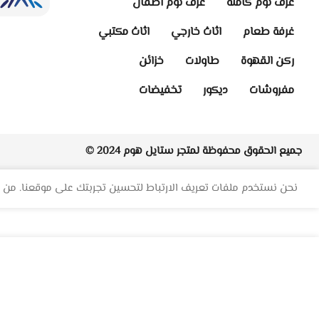
غرف نوم كامله
غرف نوم اطفال
غرفة طعام
اثاث خارجي
اثاث مكتبي
ركن القهوة
طاولات
خزائن
مفروشات
ديكور
تخفيضات
جميع الحقوق محفوظة لمتجر
ستايل هوم
2024 ©
نحن نستخدم ملفات تعريف الارتباط لتحسين تجربتك على موقعنا. من خ
3,150.00
ر.س
كنب امريكي حرف L نورمان – كتان
6,320.00
ر.س