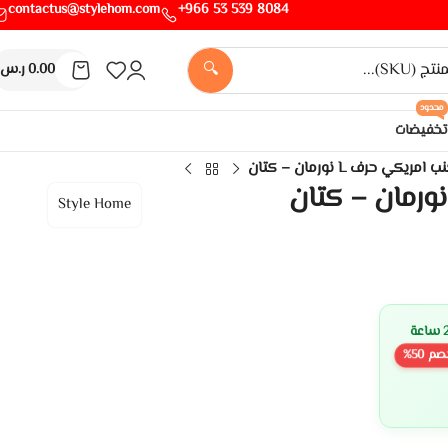
contactus@stylehom.com
8084 539 53 966+
🔍
0.00
ر.س
محدود
تخفيضات
 امريكي حرف L نورمان – كتان
Style Home
صم
50
%