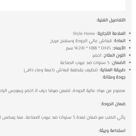
التفاصيل الفنية
:
العلامة التجارية
: Style Home
المادة
: قماش عالي الجودة وسفنج مريح
الأبعاد
: W241 * H88 * D145 سم
اللون المتاح
: اخضر
الضمان
: 5 سنوات ضد عيوب الصناعة
طريقة العناية
: تنظيف بقطعة قماش ناعمة وماء دافئ
جودة ومتانة
:
مصنوع من مواد عالية الجودة، تضمن صوفا حرف الـ اخضر ريمورس الراحة
ضمان الجودة
:
يأتي الكنب مع ضمان لمدة 5 سنوات ضد عيوب الصناعة، مما يعكس الثقة في جودته.
استدامة وبيئة
: