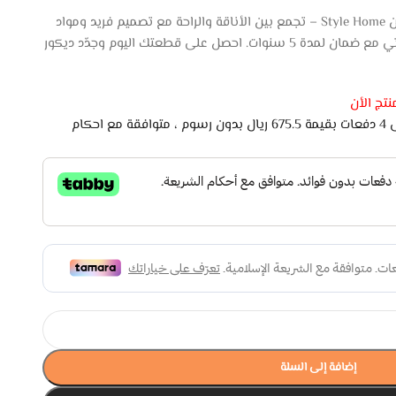
اكتشف كنب حرف الـ اخضر ريمورس من Style Home – تجمع بين الأناقة والراحة مع تصميم فريد ومواد
عالية الجودة. متوفر باللون الأخضر ويأتي مع ضمان لمدة 5 سنوات. احصل على قطعتك اليوم وجدّد ديكور
تج الأن
اشتري الان وادفع لاحقًا على 4 دفعات بقيمة 675.5 ريال بدون رسوم ، متوافقة مع احكام
إضافة إلى السلة