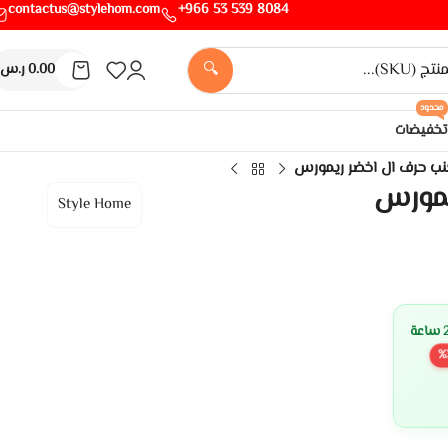
contactus@stylehom.com
8084 539 53 966+
🔍
0.00
ر.س
محدود
تخفيضات
ب حرف ال اخضر ريمورس
يمورس
Style Home
%