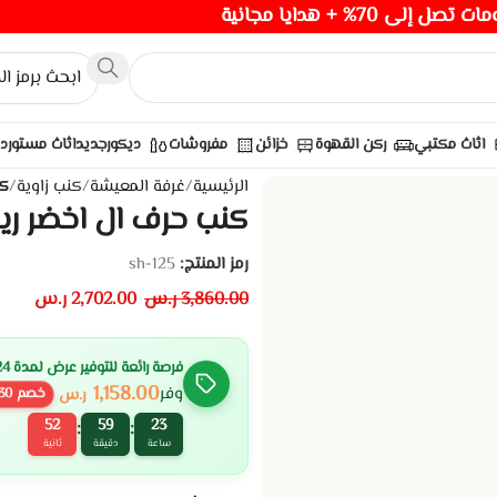
صل إلى 70% + هدايا مجانية
اثاث مكتبي
ركن القهوة
خزائن
مفروشات
ديكور
جديد
اثاث مستورد
الرئيسية
/
غرفة المعيشة
/
كنب زاوية
/
كن
كنب حرف ال اخضر ر
رمز المنتج:
sh-125
3,860.00
ر.س
2,702.00
ر.س
فرصة رائعة للتوفير عرض لمدة 24 ساعة
1,158.00
وفر
ر.س
خصم
30
50
59
23
:
:
ساعة
دقيقة
ثانية