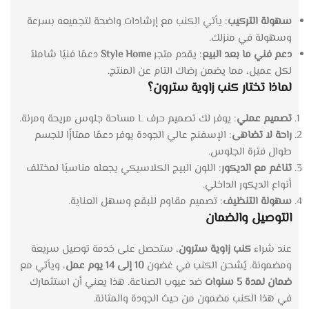
سهولة التركيب
: يأتي الكنب مع إرشادات واضحة لتجميعه بسرعة
وسهولة في منزلك.
دعم فني ما بعد البيع
: يقدم متجر
Style Home
دعمًا فنيًا شاملاً
لكل عميل، مما يضمن رضاك التام عن المنتج.
لماذا تختار كنب زاوية سترون؟
تصميم عملي
: يوفر لك تصميم حرف L مساحة جلوس مريحة ومرنة.
راحة لا تضاهى
: الإسفنج عالي الجودة يوفر دعمًا ممتازًا للجسم
طوال فترة الجلوس.
تناغم مع الديكور
: اللون البيج الكلاسيكي يجعله مناسبًا لمختلف
أنواع الديكور الداخلي.
سهولة التنظيف
: تصميم مقاوم للبقع وسهل العناية.
التوصيل والضمان
عند شراء
كنب زاوية سترون
، ستحصل على خدمة توصيل سريعة
ومضمونة. يُشحن الكنب في غضون
10 إلى 14 يوم عمل
، ويأتي مع
ضمان لمدة 5 سنوات
ضد عيوب الصناعة. هذا يعني أن استثمارك
في هذا الكنب مضمون من حيث الجودة والمتانة.