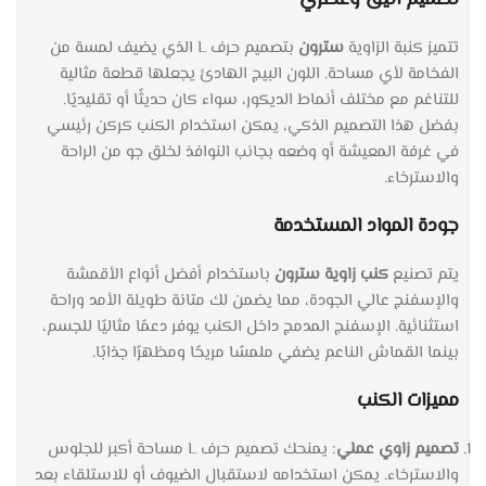
تتميز كنبة الزاوية
سترون
بتصميم حرف L الذي يضيف لمسة من
الفخامة لأي مساحة. اللون البيج الهادئ يجعلها قطعة مثالية
للتناغم مع مختلف أنماط الديكور، سواء كان حديثًا أو تقليديًا.
بفضل هذا التصميم الذكي، يمكن استخدام الكنب كركن رئيسي
في غرفة المعيشة أو وضعه بجانب النوافذ لخلق جو من الراحة
والاسترخاء.
جودة المواد المستخدمة
يتم تصنيع
كنب زاوية سترون
باستخدام أفضل أنواع الأقمشة
والإسفنج عالي الجودة، مما يضمن لك متانة طويلة الأمد وراحة
استثنائية. الإسفنج المدمج داخل الكنب يوفر دعمًا مثاليًا للجسم،
بينما القماش الناعم يضفي ملمسًا مريحًا ومظهرًا جذابًا.
مميزات الكنب
تصميم زاوي عملي
: يمنحك تصميم حرف L مساحة أكبر للجلوس
والاسترخاء. يمكن استخدامه لاستقبال الضيوف أو للاستلقاء بعد