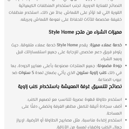
النصائح للعناية الدورية. تجنب استخدام المنظفات الكيميائية
القوية التي قد تؤثر على القماش. بدلاً من ذلك، استخدم منظفات
خفيفة مخصصة للأثاث للحفاظ على نعومة القماش وبريقه.
مميزات الشراء من متجر Style Home
خدمة عملاء مميزة
: يقدم
Style Home
خدمة عملاء متفوقة، حيث
يتوفر فريق دعم مخصص للإجابة على جميع استفساراتك قبل
وبعد الشراء.
جودة مضمونة
: جميع المنتجات مصنوعة بأعلى معايير الجودة، بما
في ذلك
كنب زاوية سترون
الذي يأتي بضمان لمدة
5 سنوات
ضد
عيوب الصناعة.
نصائح لتنسيق غرفة المعيشة باستخدام كنب زاوية
استخدم طاولة قهوة عصرية تتناسب مع تصميم الكنب.
أضف سجادة أنيقة لتكمل مظهر الغرفة وتضفي دفئًا على
المساحة.
استخدم إضاءة مناسبة، مثل مصابيح الطاولة أو الأرضية، لإبراز
جمال الكنب وإضفاء لمسة من الأناقة.