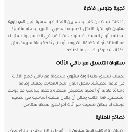
تجربة جلوس فاخرة
إذا كنت تبحث عن كنب يجمع بين الفخامة والعملية، فإن
كنب زاوية
سترون
هو الخيار الأمثل. تصميمه العصري والمريح يجعله مناسبًا
لمختلف أنواع المساحات. سواء كنت ترغب في الجلوس والاسترخاء
مع العائلة، أو استضافة الضيوف، أو حتى أخذ قيلولة سريعة، فإن
هذا الكنب يوفر لك كل ما تحتاجه.
سهولة التنسيق مع باقي الأثاث
يمكنك تنسيق
كنب زاوية سترون
بسهولة مع باقي قطع الأثاث
في غرفة المعيشة. بفضل اللون البيج المحايد، يمكنك إضافة
وسائد ملونة أو أغطية لتخصيص مظهره وجعله يتناسب مع ذوقك
الشخصي. هذا الكنب يمكن أن يكون قطعة أساسية في تصميم
غرفتك أو يمكن تنسيقه مع أثاث آخر لخلق مظهر متكامل.
نصائح للعناية
لضمان بقاء
كنب زاوية سترون
في أفضل حالاته، يُنصح باتباع بعض