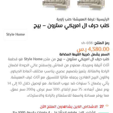
الرئيسية
/
غرفة المعيشة
/
كنب زاوية
كنب حرف ال امريكي سترون – بيج
Style Home
رمز المنتج:
sh-698
4,380.00
ر.س
السعر يشمل ضريبة القيمة المضافة
كنب حرف ال امريكي سترون – بيج
من متجر
Style Home
هو قطعة
أثاث أنيقة ومريحة، مصنوع من قماش وإسفنج عالي الجودة لضمان
الراحة والمتانة. يتميز بتصميم عصري يناسب مختلف أنماط الديكور،
واللون البيج الهادئ يجعله مثاليًا للتنسيق مع أثاث غرف المعيشة.
يأتي بضمان 5 سنوات ضد عيوب الصناعة، مع توصيل خلال 10 إلى 14
يوم عمل. أبعاده: 75 سم ارتفاع، 300 سم عرض، و200 سم عمق،
مما يوفر مساحة واسعة للاستمتاع بالراحة والاسترخاء.
27
الاشخاص الذين يشاهدون المنتج الأن
اشتري الان وادفع لاحقًا على 4 دفعات بقيمة 1095 ريال