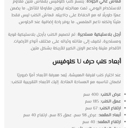
قماش عالي الجودة
: يتسم كنب كلوفيس بقماش متين مقاوم
للاستخدام اليومي. تمت معالجته ليكون مقاومًا للتآكل، ما يضمن
عمرًا طويلًا له مع الحفاظ على جاذبيته. قماش الكنب ليس فقط
متينًا ولكنه ناعم الملمس، ما يوفر راحة إضافية عند الجلوس.
أرجل بلاستيكية مستديرة
: تم تصميم الكنب بأرجل بلاستيكية قوية
ومستديرة، تضيف إلى متانته وثباته على مختلف أنواع الأرضيات.
الأقدام متينة وتدعم الوزن الكبير للأريكة بشكل متين.
أبعاد كنب حرف U كلوفيس
عند اختيار كنب لغرفة المعيشة، يُعد معرفة الأبعاد أمرًا ضروريًا
لضمان تناسبه مع المساحة المتاحة. إليك الأبعاد التقريبية للكنب:
عرض الكنب
: 400 سم
عمق الكنب
: 185 سم
ارتفاع الكنب
: 67 سم
أبعاد المقعد
: عرض 98 سم، عمق 83 سم، ارتفاع 40 سم
ارتفاع المقعد
: 40 سم