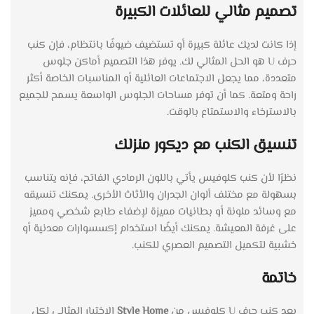
تصميم مثالي للعائلات الكبيرة
إذا كانت لديك عائلة كبيرة أو تستضيف ضيوفًا بانتظام، فإن كنب
حرف U هو الحل المثالي لك. يوفر هذا التصميم أماكن جلوس
متعددة، مما يجعل الاجتماعات العائلية أو المناسبات الخاصة أكثر
راحة ومتعة. كما أن توفر مساحات الجلوس الواسعة يسمح للجميع
بالاسترخاء والاستمتاع بالوقت.
تنسيق الكنب مع ديكور منزلك
نظرًا لأن كنب كلوفيس يأتي باللون الرمادي الفاتح، فإنه يتناسب
بسهولة مع مختلف ألوان الجدران والأثاث الأخرى. يمكنك تنسيقه
مع وسائد ملونة أو بطانيات مميزة لإضفاء طابع شخصي ومميز
على غرفة المعيشة. يمكنك أيضًا استخدام إكسسوارات معدنية أو
خشبية لتكميل التصميم العصري للكنب.
خاتمة
يعد كنب حرف U كلوفيس من
Style Home
الاختيار المثالي لكل