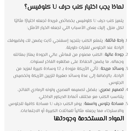
لماذا يجب اختيار كنب حرف U كلوفيس؟
يتميز كنب حرف U كلوفيس بخصائص فريدة تجعله اختيارًا مثاليًا
لكل منزل. إليك بعض الأسباب التي تجعله الخيار الأمثل:
راحة فائقة
: يتمتع الكنب بتنجيد إسفنجي ثابت يضمن لك ولضيوفك
الراحة عند الجلوس لفترات طويلة.
جودة عالية
: الكنب مصنوع من قماش عالي الجودة يمتاز بمتانته
وجماله، ما يضمن الحفاظ على مظهره الفاخر لسنوات.
وسائد مريحة
: تأتي الأريكة مزودة بـ 12 وسادة كبيرة لمزيد من
الراحة، بالإضافة إلى عدة وسائد صغيرة لتزيين الأريكة وتخصيص
الجلوس.
تصميم عصري
: بفضل تصميمه العصري ولونه الرمادي الفاتح،
يتناسب الكنب مع مختلف أنماط الديكور الداخلي.
مساحة جلوس واسعة
: يوفر الكنب حرف U مساحة كافية للجلوس
والاسترخاء مما يجعله مثالياً للعائلات الكبيرة أو الاجتماعات.
المواد المستخدمة وجودتها