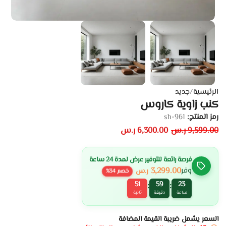
الرئيسية
/
جديد
كنب زاوية كاروس
رمز المنتج:
sh-961
9,599.00
ر.س
6,300.00
ر.س
فرصة رائعة للتوفير عرض لمدة 24 ساعة
3,299.00
وفر
ر.س
خصم
34
%
51
59
23
:
:
ساعة
دقيقة
ثانية
السعر يشمل ضريبة القيمة المضافة