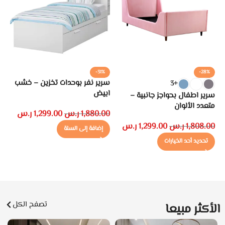
%
-31%
-28%
سرير نفر بوحدات تخزين – خشب
طا
+3
ابيض
بن
سرير اطفال بحواجز جانبية –
متعدد الألوان
1,880.00
ر.س
1,299.00
ر.س
00
1,808.00
ر.س
1,299.00
ر.س
إضافة إلى السلة
تحديد أحد الخيارات
تصفح الكل
الأكثر مبيعا