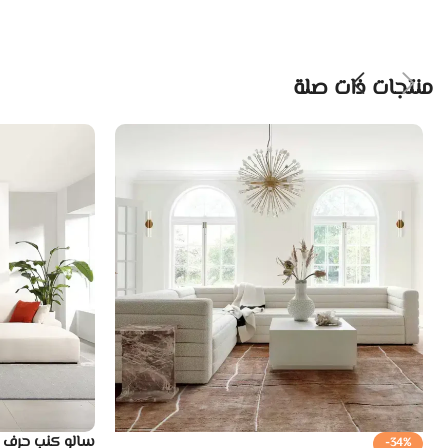
منتجات ذات صلة
سالو كنب حرف L – بيج فاتح
-34%