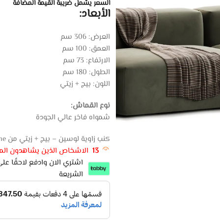
السعر يشمل ضريبة القيمة المضافة
الأبعاد:
العرض: 306 سم
العمق: 100 سم
الارتفاع: 73 سم
الطول: 180 سم
اللون: بيج + زيتي
نوع القماش:
شمواه فاخر عالي الجودة
كنب زاوية لوسين – بيج + زيتي من Style Home خيار مناسب لمن يبحث عن كنب زاوية عملي
13
الاشخاص الذين يشاهدون المن
الشريعة