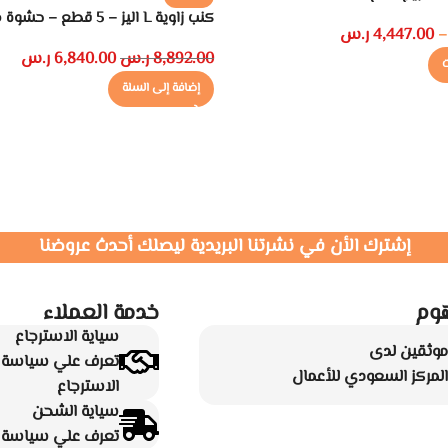
كنب زاوية L اليز – 5 قطع – حشوة من الريش
4,447.00
ر.س
–
8,892.00
ر.س
6,840.00
ر.س
ت
إضافة إلى السلة
إشترك الأن في نشرتنا البريدية ليصلك أحدث عروضنا
وم
خدمة العملاء
سياية الاسترجاع
موثقين لدى
تعرف علي سياسة ا
المركز السعودي للأعمال
الاسترجاع
سياية الشحن
تعرف علي سياسة ا