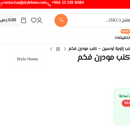
contactus@stylehom.com
8084 539 53 966+
🔍
0.00
ر.س
محدود
تخفيضات
ب زاوية لوسين – كنب مودرن فخم
كنب مودرن فخم
Style Home
%
4