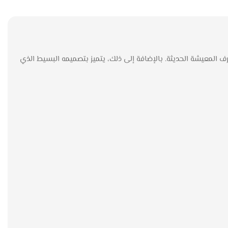
، فإن كنب زاوية لوسين من Style Home يقدم لك خيارًا عمليًا ومناسبًا لغرف المعيشة الحديثة. بالإضافة إلى ذلك، يتميز بتصميمه البسيط الذي