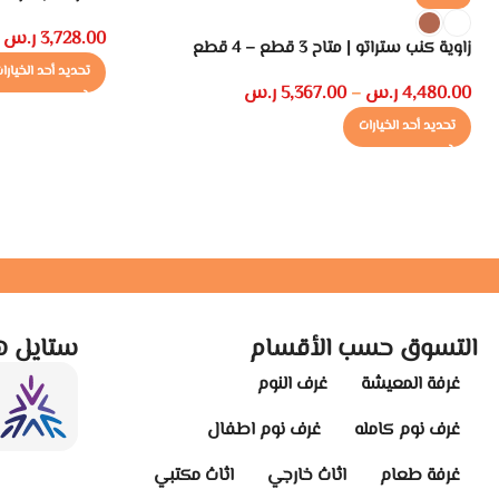
3,728.00
ر.س
زاوية كنب ستراتو | متاح 3 قطع – 4 قطع
تحديد أحد الخيارا
4,480.00
ر.س
5,367.00
ر.س
–
تحديد أحد الخيارات
التسوق حسب الأقسام
ستايل ه
غرفة المعيشة
غرف النوم
غرف نوم كامله
غرف نوم اطفال
غرفة طعام
اثاث خارجي
اثاث مكتبي