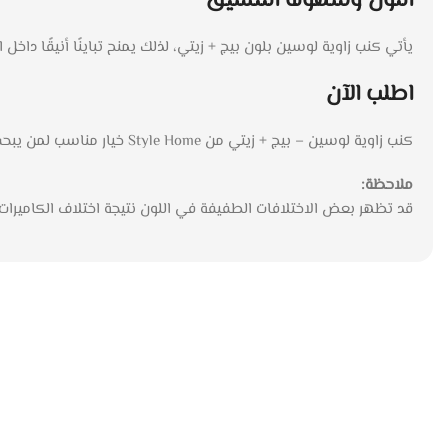
اللون وسهولة التنسيق
يأتي كنب زاوية لوسين بلون بيج + زيتي، لذلك يمنح تباينًا أنيقًا دا
اطلب الآن
كنب زاوية لوسين – بيج + زيتي من Style Home خيار مناسب لمن يبحث عن كنب زاوية عملي، بخامات متينة وتصميم بسيط. اطلبه الآن واستمتع بجلسة مريحة تناسب الاستخدام اليومي داخل منزلك.
ملاحظة:
قد تظهر بعض الاختلافات الطفيفة في اللون نتيجة اختلاف الكاميرا