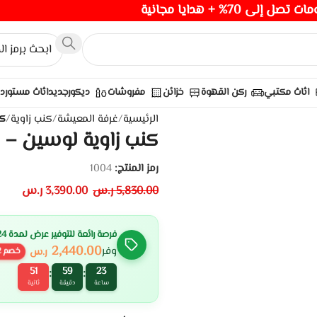
صل إلى 70% + هدايا مجانية
اثاث مكتبي
ركن القهوة
خزائن
مفروشات
ديكور
جديد
اثاث مستورد
الرئيسية
/
غرفة المعيشة
/
كنب زاوية
/
كن
كنب زاوية لوسين – 
رمز المنتج:
1004
5,830.00
ر.س
3,390.00
ر.س
فرصة رائعة للتوفير عرض لمدة 24 ساعة
2,440.00
وفر
ر.س
خصم
2
50
59
23
:
:
ساعة
دقيقة
ثانية