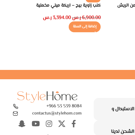
كنب زاوية بيج – اريكة ميلي مخملية
ك
6,900.00
ر.س
3,394.00
ر.س
0
إضافة إلى السلة
8084 539 53 966+
لاستبدال و
contactus@stylehom.com
لشحن لدينا