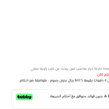
تج الأن
اشتري الان وادفع لاحقًا على 4 دفعات بقيمة 847.5 ريال بدون رسوم ، متوافقة مع احكام